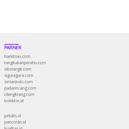
saatnya trik dewa slot membuktikannya di sweet bonanza
https://accslot88.live/
PARNER
harkitnas.com
tangkubanperahu.com
sibolangit.com
siguragura.com
simanindo.com
padarincang.com
cilengkrang.com
kolektor.id
pelukis.id
pancoran.id
kualitas.id