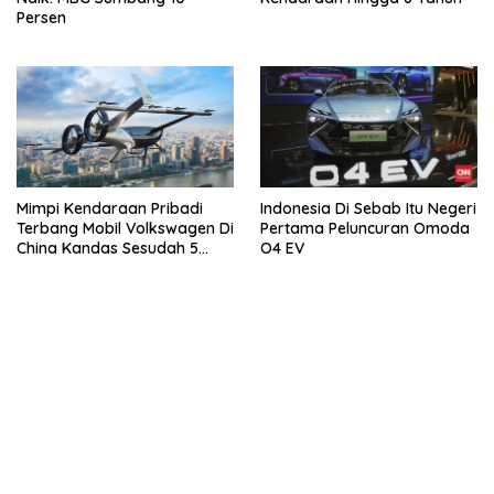
Persen
Mimpi Kendaraan Pribadi
Indonesia Di Sebab Itu Negeri
Terbang Mobil Volkswagen Di
Pertama Peluncuran Omoda
China Kandas Sesudah 5
O4 EV
Tahun
kehadiran no limit city mengguncang dunia slot online
penghasil uang nyata di slot gatot kaca paling kuat
pola kucing emas terbukti ampuh kalahkan algoritma mesin slot
bandar
resep pola pg soft wild bandito yang renyah dan garing