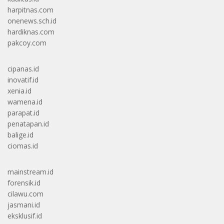
harpitnas.com
onenews.sch.id
hardiknas.com
pakcoy.com
cipanas.id
inovatif.id
xenia.id
wamena.id
parapat.id
penatapan.id
balige.id
ciomas.id
mainstream.id
forensik.id
cilawu.com
jasmani.id
eksklusif.id