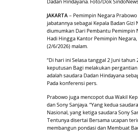
Dadan Hindayana. Foto/Dok SindoNew
JAKARTA
– Pemimpin Negara Prabowo 
jabatannya sebagai Kepala Badan Gizi 
diumumkan Dari Pembantu Pemimpin Ne
Hadi Hingga Kantor Pemimpin Negara, K
(2/6/2026) malam.
“Di hari ini Selasa tanggal 2 Juni ta
keputusan Bagi melakukan pergantian 
adalah saudara Dadan Hindayana sebag
Pada konferensi pers.
Prabowo juga mencopot dua Wakil Kep
dan Sony Sanjaya. “Yang kedua saudar
Nasional, yang ketiga saudara Sony San
Tentunya disertai Bersama ucapan terim
membangun pondasi dan Membuat Badan