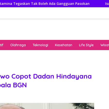
Tak Boleh Ada Gangguan Pasokan
Isuzu Pajang Modifik
if
Olahraga
Teknologi
Kesehatan
Life Style
Wisa
keha
onli
peng
kuat
owo Copot Dadan Hindayana
pola
pala BGN
algo
rese
gari
saat
bon