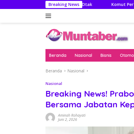
Langsung
teratur Itu Minuman Otak
Breaking News
Komut Pertamina Tegaskan 
ke
konten
Beranda
Nasional
Bisnis
Otomot
Beranda
Nasional
Nasional
Breaking News! Prab
Bersama Jabatan Ke
Aminah Rohayati
Juni 2, 2026