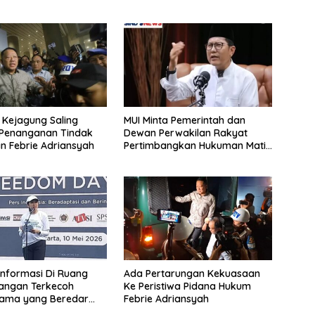
n Kejagung Saling
MUI Minta Pemerintah dan
 Penanganan Tindak
Dewan Perwakilan Rakyat
n Febrie Adriansyah
Pertimbangkan Hukuman Mati
Bagi Koruptor
Informasi Di Ruang
Ada Pertarungan Kekuasaan
 Jangan Terkecoh
Ke Peristiwa Pidana Hukum
Lama yang Beredar
Febrie Adriansyah