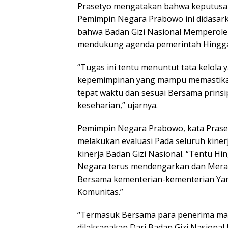
Prasetyo mengatakan bahwa keputusan
Pemimpin Negara Prabowo ini didasarka
bahwa Badan Gizi Nasional Memperoleh
mendukung agenda pemerintah Hingga 
“Tugas ini tentu menuntut tata kelola y
kepemimpinan yang mampu memastikan s
tepat waktu dan sesuai Bersama prinsi
keseharian,” ujarnya.
Pemimpin Negara Prabowo, kata Praset
melakukan evaluasi Pada seluruh kin
kinerja Badan Gizi Nasional. “Tentu H
Negara terus mendengarkan dan Mera
Bersama kementerian-kementerian Y
Komunitas.”
“Termasuk Bersama para penerima manf
dilaksanakan Dari Badan Gizi Nasional