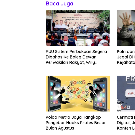
Baca Juga
RUU Sistem Perbukuan Segera
Polri da
Dibahas Ke Baleg Dewan
Jegal Di
Perwakilan Rakyat, Willy
Kejahata
Aditya: Literatur Itu Minuman
Otak
Polda Metro Jaya Tangkap
Cermati 
Penyebar Hoaks Protes Besar
Digital,
Bulan Agustus
Konten 
Kembali