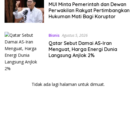
MUI Minta Pemerintah dan Dewan
Perwakilan Rakyat Pertimbangkan
Hukuman Mati Bagi Koruptor
Bisnis
Agustus 5, 2026
Qatar Sebut Damai AS-Iran
Menguat, Harga Energi Dunia
Langsung Anjlok 2%
Tidak ada lagi halaman untuk dimuat.
kehadiran no limit city mengguncang dunia slot online
penghasil uang nyata di slot gatot kaca paling kuat
pola kucing emas terbukti ampuh kalahkan algoritma mesin slot
bandar
resep pola pg soft wild bandito yang renyah dan garing