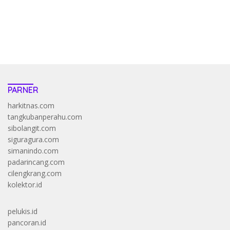
saatnya trik dewa slot membuktikannya di sweet bonanza
https://accslot88.live/
PARNER
harkitnas.com
tangkubanperahu.com
sibolangit.com
siguragura.com
simanindo.com
padarincang.com
cilengkrang.com
kolektor.id
pelukis.id
pancoran.id