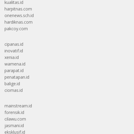
kualitas.id
harpitnas.com
onenews.sch.id
hardiknas.com
pakcoy.com
cipanas.id
inovatif.id
xenia.id
wamena.id
parapat.id
penatapan.id
balige.id
ciomas.id
mainstream.id
forensik.id
cilawu.com
jasmani.id
eksklusif.id