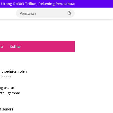
Utang Rp303 Triliun, Rekening Perusahaan Energi Iran NIOC Dibe
ta
Kuliner
i disediakan oleh
 benar.
g akurasi
, atau gambar
 sendiri.