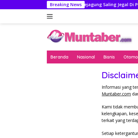
Langsung
Breaking News
Polri dan Kejagung Saling Jegal Di P
ke
konten
Beranda
Nasional
Bisnis
Otomot
Disclaim
Informasi yang te
Muntaber.com
dan
Kami tidak membua
kelengkapan, kese
terkait yang terda
Setiap ketergantu