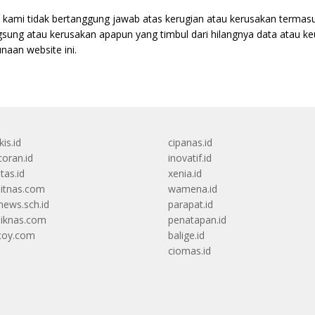
kami tidak bertanggung jawab atas kerugian atau kerusakan termas
ngsung atau kerusakan apapun yang timbul dari hilangnya data atau 
naan website ini.
kis.id
cipanas.id
oran.id
inovatif.id
itas.id
xenia.id
itnas.com
wamena.id
ews.sch.id
parapat.id
diknas.com
penatapan.id
coy.com
balige.id
ciomas.id