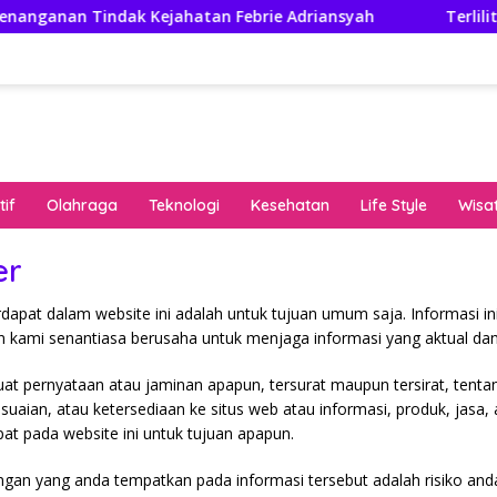
enanganan Tindak Kejahatan Febrie Adriansyah
Terlilit 
if
Olahraga
Teknologi
Kesehatan
Life Style
Wisa
er
rdapat dalam website ini adalah untuk tujuan umum saja. Informasi in
 kami senantiasa berusaha untuk menjaga informasi yang aktual dan
t pernyataan atau jaminan apapun, tersurat maupun tersirat, tentan
suaian, atau ketersediaan ke situs web atau informasi, produk, jasa
pat pada website ini untuk tujuan apapun.
ngan yang anda tempatkan pada informasi tersebut adalah risiko anda