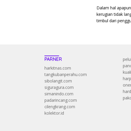
Dalam hal apapun 
kerugian tidak la
timbul dari penggu
PARNER
pelu
panc
harkitnas.com
kual
tangkubanperahu.com
harp
sibolangit.com
onen
siguragura.com
har
simanindo.com
pak
padarincang.com
cilengkrang.com
kolektor.id