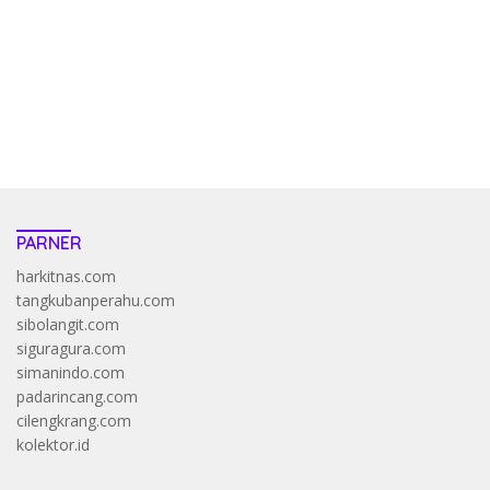
bandar
resep pola pg soft wild bandito yang renyah dan garing
saatnya trik dewa slot membuktikannya di sweet bonanza
https://accslot88.live/
PARNER
harkitnas.com
tangkubanperahu.com
sibolangit.com
siguragura.com
simanindo.com
padarincang.com
cilengkrang.com
kolektor.id