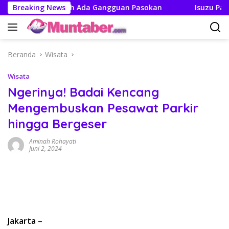
Langsung
kan Tak Boleh Ada Gangguan Pasokan
Breaking News
Isuzu Pajang Mo
ke
konten
Beranda
Wisata
Wisata
Ngerinya! Badai Kencang
Mengembuskan Pesawat Parkir
hingga Bergeser
Aminah Rohayati
Juni 2, 2024
Jakarta
–