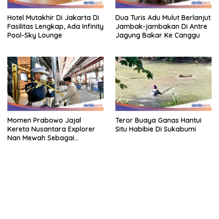
Hotel Mutakhir Di Jakarta Di
Dua Turis Adu Mulut Berlanjut
Fasilitas Lengkap, Ada Infinity
Jambak-jambakan Di Antre
Pool-Sky Lounge
Jagung Bakar Ke Canggu
Momen Prabowo Jajal
Teror Buaya Ganas Hantui
Kereta Nusantara Explorer
Situ Habibie Di Sukabumi
Nan Mewah Sebagai
Pertama Kali
kehadiran no limit city mengguncang dunia slot online
penghasil uang nyata di slot gatot kaca paling kuat
pola kucing emas terbukti ampuh kalahkan algoritma mesin slot