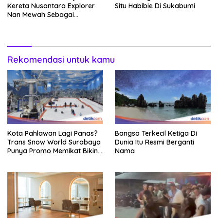
Kereta Nusantara Explorer
Situ Habibie Di Sukabumi
Nan Mewah Sebagai
Pertama Kali
Rekomendasi untuk kamu
Kota Pahlawan Lagi Panas?
Bangsa Terkecil Ketiga Di
Trans Snow World Surabaya
Dunia Itu Resmi Berganti
Punya Promo Memikat Bikin
Nama
Adem