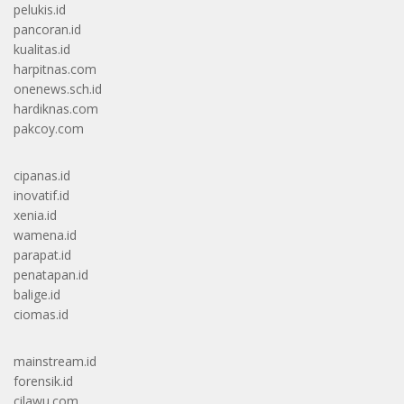
pelukis.id
pancoran.id
kualitas.id
harpitnas.com
onenews.sch.id
hardiknas.com
pakcoy.com
cipanas.id
inovatif.id
xenia.id
wamena.id
parapat.id
penatapan.id
balige.id
ciomas.id
mainstream.id
forensik.id
cilawu.com