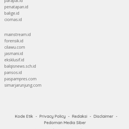
parapat.id
penatapan.id
balige.id
ciomas.id
mainstream.id
forensik.id
cilawu.com
jasmani.id
eksklusif.id
balqisnews.sch.id
pansos.id
paspampres.com
simarjarunjung.com
Kode Etik
Privacy Policy
Redaksi
Disclaimer
Pedoman Media Siber