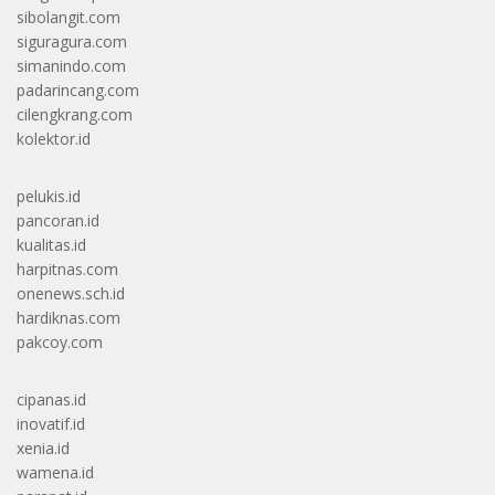
sibolangit.com
siguragura.com
simanindo.com
padarincang.com
cilengkrang.com
kolektor.id
pelukis.id
pancoran.id
kualitas.id
harpitnas.com
onenews.sch.id
hardiknas.com
pakcoy.com
cipanas.id
inovatif.id
xenia.id
wamena.id