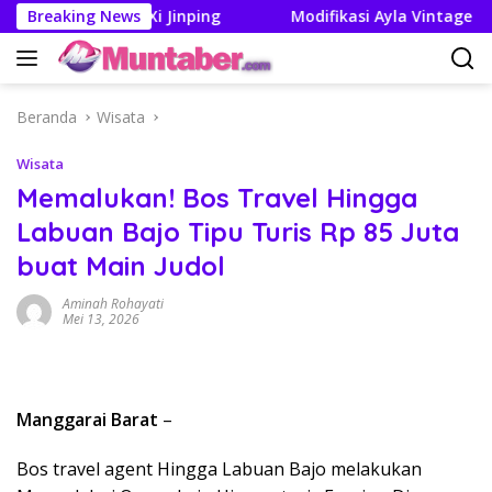
Langsung
mp dan Xi Jinping
Breaking News
Modifikasi Ayla Vintage dan Gran M
ke
konten
Beranda
Wisata
Wisata
Memalukan! Bos Travel Hingga
Labuan Bajo Tipu Turis Rp 85 Juta
buat Main Judol
Aminah Rohayati
Mei 13, 2026
Manggarai Barat
–
Bos travel agent Hingga Labuan Bajo melakukan