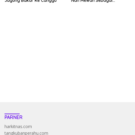
Jagung Bakar Ke Canggu
Nan Mewah Sebagai
Pertama Kali
kehadiran no limit city mengguncang dunia slot online
penghasil uang nyata di slot gatot kaca paling kuat
pola kucing emas terbukti ampuh kalahkan algoritma mesin slot
bandar
resep pola pg soft wild bandito yang renyah dan garing
saatnya trik dewa slot membuktikannya di sweet bonanza
https://accslot88.live/
PARNER
harkitnas.com
tangkubanperahu.com