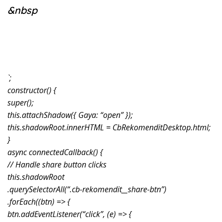
&nbsp
`;
constructor() {
super();
this.attachShadow({ Gaya: “open” });
this.shadowRoot.innerHTML = CbRekomenditDesktop.html;
}
async connectedCallback() {
// Handle share button clicks
this.shadowRoot
.querySelectorAll(“.cb-rekomendit__share-btn”)
.forEach((btn) => {
btn.addEventListener(“click”, (e) => {