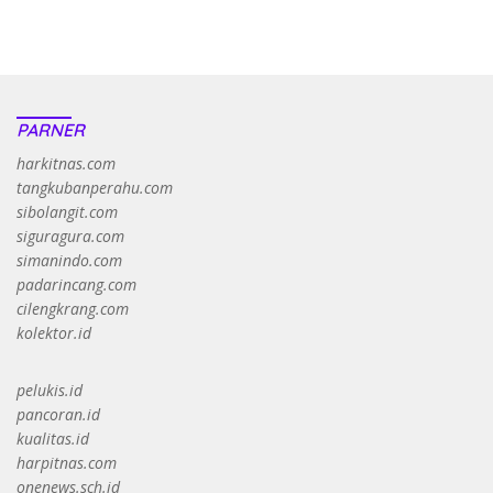
https://accslot88.live/
PARNER
harkitnas.com
tangkubanperahu.com
sibolangit.com
siguragura.com
simanindo.com
padarincang.com
cilengkrang.com
kolektor.id
pelukis.id
pancoran.id
kualitas.id
harpitnas.com
onenews.sch.id