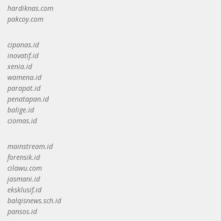
hardiknas.com
pakcoy.com
cipanas.id
inovatif.id
xenia.id
wamena.id
parapat.id
penatapan.id
balige.id
ciomas.id
mainstream.id
forensik.id
cilawu.com
jasmani.id
eksklusif.id
balqisnews.sch.id
pansos.id