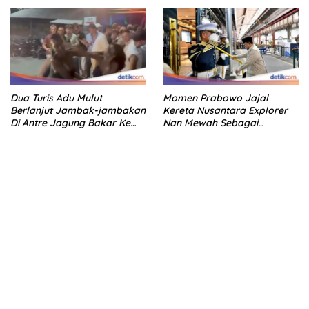
Dua Turis Adu Mulut
Momen Prabowo Jajal
Berlanjut Jambak-jambakan
Kereta Nusantara Explorer
Di Antre Jagung Bakar Ke
Nan Mewah Sebagai
Canggu
Pertama Kali
kehadiran no limit city mengguncang dunia slot online
penghasil uang nyata di slot gatot kaca paling kuat
pola kucing emas terbukti ampuh kalahkan algoritma mesin slot
bandar
resep pola pg soft wild bandito yang renyah dan garing
saatnya trik dewa slot membuktikannya di sweet bonanza