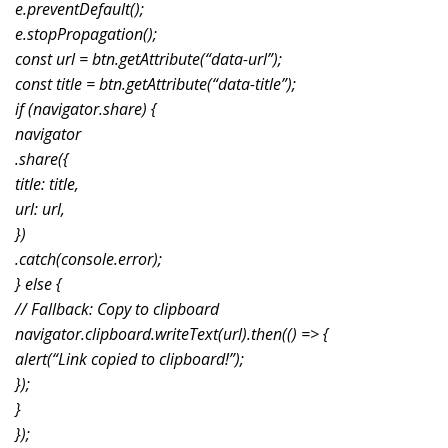
e.preventDefault();
e.stopPropagation();
const url = btn.getAttribute(“data-url”);
const title = btn.getAttribute(“data-title”);
if (navigator.share) {
navigator
.share({
title: title,
url: url,
})
.catch(console.error);
} else {
// Fallback: Copy to clipboard
navigator.clipboard.writeText(url).then(() => {
alert(“Link copied to clipboard!”);
});
}
});