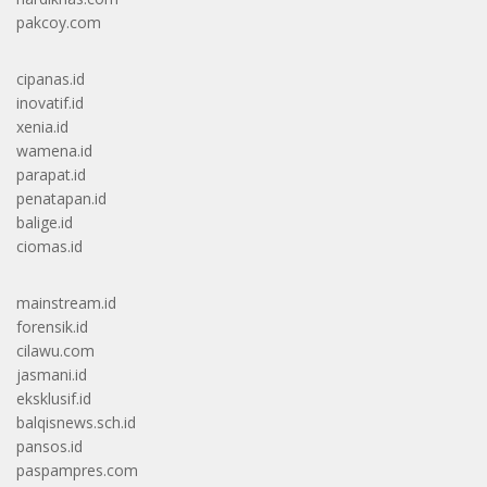
pakcoy.com
cipanas.id
inovatif.id
xenia.id
wamena.id
parapat.id
penatapan.id
balige.id
ciomas.id
mainstream.id
forensik.id
cilawu.com
jasmani.id
eksklusif.id
balqisnews.sch.id
pansos.id
paspampres.com