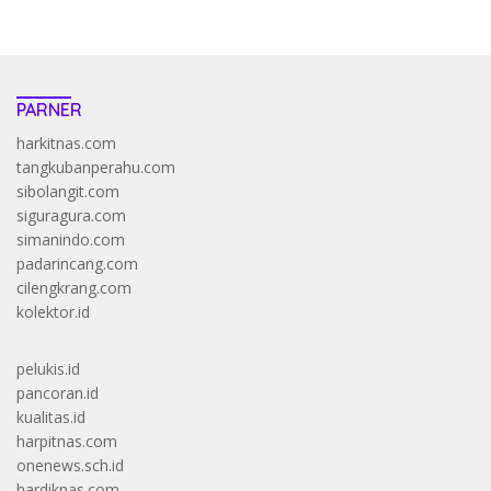
PARNER
harkitnas.com
tangkubanperahu.com
sibolangit.com
siguragura.com
simanindo.com
padarincang.com
cilengkrang.com
kolektor.id
pelukis.id
pancoran.id
kualitas.id
harpitnas.com
onenews.sch.id
hardiknas.com