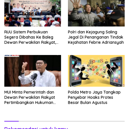
RUU Sistem Perbukuan
Polri dan Kejagung Saling
Segera Dibahas Ke Baleg
Jegal Di Penanganan Tindak
Dewan Perwakilan Rakyat,
Kejahatan Febrie Adriansyah
Willy Aditya: Literatur Itu
Minuman Otak
MUI Minta Pemerintah dan
Polda Metro Jaya Tangkap
Dewan Perwakilan Rakyat
Penyebar Hoaks Protes
Pertimbangkan Hukuman
Besar Bulan Agustus
Mati Bagi Koruptor