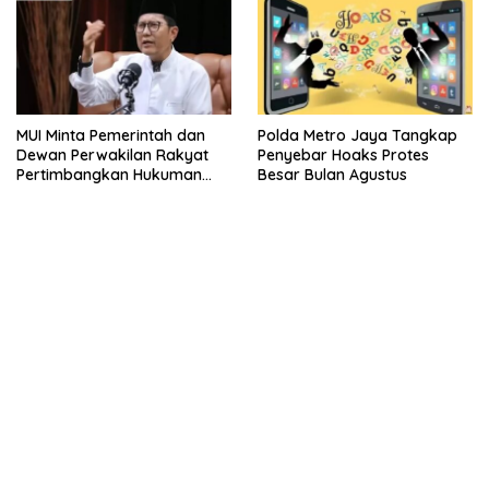
MUI Minta Pemerintah dan
Polda Metro Jaya Tangkap
Dewan Perwakilan Rakyat
Penyebar Hoaks Protes
Pertimbangkan Hukuman
Besar Bulan Agustus
Mati Bagi Koruptor
kehadiran no limit city mengguncang dunia slot online
penghasil uang nyata di slot gatot kaca paling kuat
pola kucing emas terbukti ampuh kalahkan algoritma mesin slot
bandar
resep pola pg soft wild bandito yang renyah dan garing
saatnya trik dewa slot membuktikannya di sweet bonanza
https://accslot88.live/