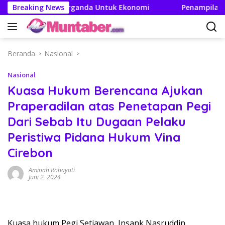
Langsung
takan Efek Berganda Untuk Ekonomi
Breaking News
Penampilan dan Ef
ke
konten
Beranda
Nasional
Nasional
Kuasa Hukum Berencana Ajukan
Praperadilan atas Penetapan Pegi
Dari Sebab Itu Dugaan Pelaku
Peristiwa Pidana Hukum Vina
Cirebon
Aminah Rohayati
Juni 2, 2024
Kuasa hukum Pegi Setiawan, Insank Nasruddin