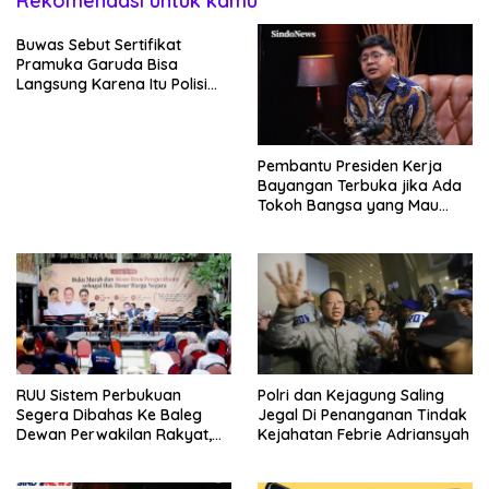
Rekomendasi untuk kamu
Buwas Sebut Sertifikat
Pramuka Garuda Bisa
Langsung Karena Itu Polisi
Tanpa Tes, Polri: Tetap Harus
Ikuti Seleksi
Pembantu Presiden Kerja
Bayangan Terbuka jika Ada
Tokoh Bangsa yang Mau
Bersama Sebab Itu Dewan
Pengawas
RUU Sistem Perbukuan
Polri dan Kejagung Saling
Segera Dibahas Ke Baleg
Jegal Di Penanganan Tindak
Dewan Perwakilan Rakyat,
Kejahatan Febrie Adriansyah
Willy Aditya: Literatur Itu
Minuman Otak