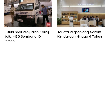
Suzuki Soal Penjualan Carry
Toyota Perpanjang Garansi
Naik: MBG Sumbang 10
Kendaraan Hingga 6 Tahun
Persen
kehadiran no limit city mengguncang dunia slot online
penghasil uang nyata di slot gatot kaca paling kuat
pola kucing emas terbukti ampuh kalahkan algoritma mesin slot
bandar
resep pola pg soft wild bandito yang renyah dan garing
saatnya trik dewa slot membuktikannya di sweet bonanza
https://accslot88.live/