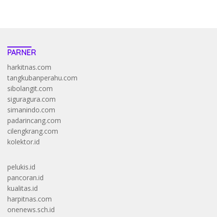
PARNER
harkitnas.com
tangkubanperahu.com
sibolangit.com
siguragura.com
simanindo.com
padarincang.com
cilengkrang.com
kolektor.id
pelukis.id
pancoran.id
kualitas.id
harpitnas.com
onenews.sch.id