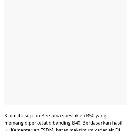
Klaim itu sejalan Bersama spesifikasi B50 yang
memang diperketat dibanding B40. Berdasarkan hasil
uji Kementerian ESDM, batas maksimum kadar air Di