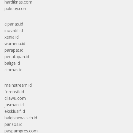
hardiknas.com
pakcoy.com
cipanas.id
inovatif.id
xenia.id
wamena.id
parapat.id
penatapan.id
balige.id
ciomas.id
mainstream.id
forensik.id
cilawu.com
jasmani.id
eksklusif.id
balqisnews.sch.id
pansos.id
paspampres.com