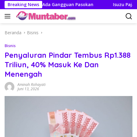
Langsung
n Tak Boleh Ada Gangguan Pasokan
Breaking News
Isuzu Pajang Modi
ke
konten
Beranda
Bisnis
Bisnis
Penyaluran Pindar Tembus Rp1.388
Triliun, 40% Masuk Ke Dan
Menengah
Aminah Rohayati
Juni 13, 2026