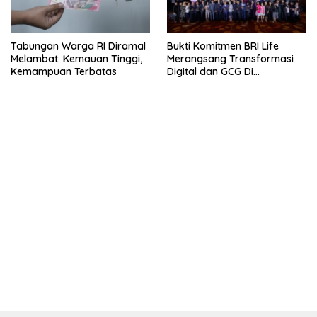
Tabungan Warga RI Diramal
Bukti Komitmen BRI Life
Melambat: Kemauan Tinggi,
Merangsang Transformasi
Kemampuan Terbatas
Digital dan GCG Di
Sepanjang 2026
kehadiran no limit city mengguncang dunia slot online
penghasil uang nyata di slot gatot kaca paling kuat
pola kucing emas terbukti ampuh kalahkan algoritma mesin slot
bandar
resep pola pg soft wild bandito yang renyah dan garing
saatnya trik dewa slot membuktikannya di sweet bonanza
https://accslot88.live/