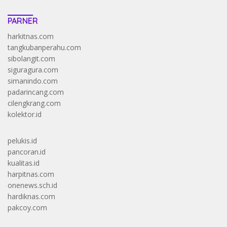
PARNER
harkitnas.com
tangkubanperahu.com
sibolangit.com
siguragura.com
simanindo.com
padarincang.com
cilengkrang.com
kolektor.id
pelukis.id
pancoran.id
kualitas.id
harpitnas.com
onenews.sch.id
hardiknas.com
pakcoy.com