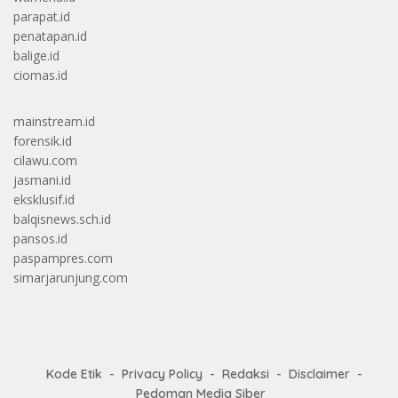
parapat.id
penatapan.id
balige.id
ciomas.id
mainstream.id
forensik.id
cilawu.com
jasmani.id
eksklusif.id
balqisnews.sch.id
pansos.id
paspampres.com
simarjarunjung.com
Kode Etik
Privacy Policy
Redaksi
Disclaimer
Pedoman Media Siber