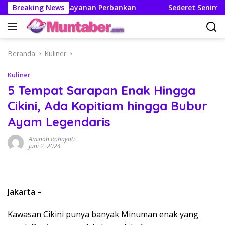
Langsung
jah Mutakhir Layanan Perbankan
Breaking News
Sederet Seniman Ramai
ke
konten
Beranda
Kuliner
Kuliner
5 Tempat Sarapan Enak Hingga
Cikini, Ada Kopitiam hingga Bubur
Ayam Legendaris
Aminah Rohayati
Juni 2, 2024
Jakarta
–
Kawasan Cikini punya banyak Minuman enak yang