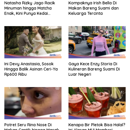
Natasha Rizky Jago Racik
Kompaknya Irish Bella Di
Minuman hingga Matcha
Makan Bareng Suami dan
Enak, Kini Punya Kedai
Keluarga Tercinta
Sendiri!
Ini Devy Anastasia, Sosok
Gaya Kece Enzy Storia Di
Hingga Balik Asinan Ceri-Ya
Kulineran Bareng Suami Di
Rp600 Ribu
Luar Negeri
Potret Seru Rina Nose Di
Kenapa Bir Pletok Bisa Halal?
Makan Cantik hingga Masak
Ini Alasan MUI Memberi