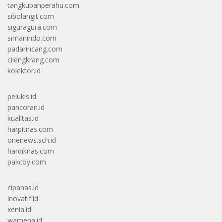
tangkubanperahu.com
sibolangit.com
siguragura.com
simanindo.com
padarincang.com
cilengkrang.com
kolektor.id
pelukis.id
pancoran.id
kualitas.id
harpitnas.com
onenews.sch.id
hardiknas.com
pakcoy.com
cipanas.id
inovatif.id
xenia.id
wamena.id