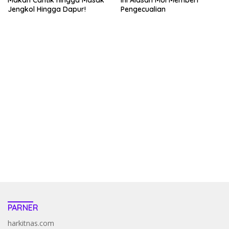
Jengkol Hingga Dapur!
Pengecualian
kehadiran no limit city mengguncang dunia slot online
penghasil uang nyata di slot gatot kaca paling kuat
pola kucing emas terbukti ampuh kalahkan algoritma mesin slot
bandar
resep pola pg soft wild bandito yang renyah dan garing
saatnya trik dewa slot membuktikannya di sweet bonanza
https://accslot88.live/
PARNER
harkitnas.com