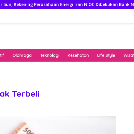
ng Perusahaan Energi Iran NIOC Dibekukan Bank Negeri
3 
if
Olahraga
Teknologi
Kesehatan
Life Style
Wisa
keha
onli
peng
kuat
k Terbeli
pola
algo
rese
gari
saat
bon