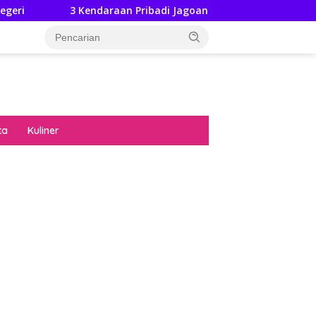
Kendaraan Pribadi Jagoan Suzuki Bisa Dijajal Langsung Hingga G
ta
Kuliner
diran no limit city mengguncang dunia slot
ne
hasil uang nyata di slot gatot kaca paling
 kucing emas terbukti ampuh kalahkan
ritma mesin slot bandar
p pola pg soft wild bandito yang renyah dan
ng
nya trik dewa slot membuktikannya di sweet
anza