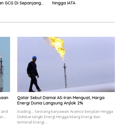
dan GCG Di Sepanjang
hingga IATA
ahaan
Qatar Sebut Damai AS-Iran Menguat, Harga
Energi Dunia Langsung Anjlok 2%
y and
loading… Seorang karyawan Aramco berjalan Hingga
ian…
Didekat tangki Energi Hingga kilang Energi dan
terminal Energi…