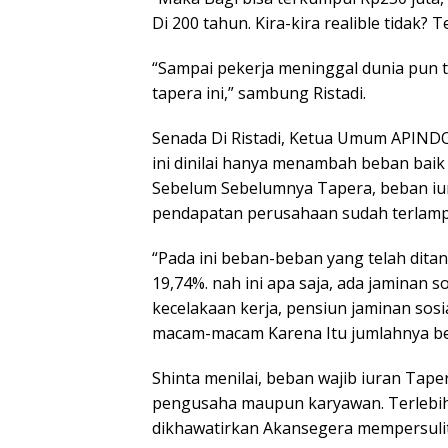
Di 200 tahun. Kira-kira realible tidak? T
“Sampai pekerja meninggal dunia pun 
tapera ini,” sambung Ristadi.
Senada Di Ristadi, Ketua Umum APINDO
ini dinilai hanya menambah beban bai
Sebelum Sebelumnya Tapera, beban iur
pendapatan perusahaan sudah terlamp
“Pada ini beban-beban yang telah dit
19,74%. nah ini apa saja, ada jaminan s
kecelakaan kerja, pensiun jaminan sos
macam-macam Karena Itu jumlahnya besa
Shinta menilai, beban wajib iuran Tap
pengusaha maupun karyawan. Terlebih
dikhawatirkan Akansegera mempersuli