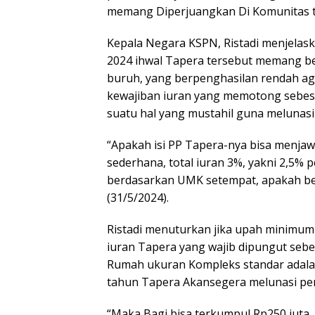
memang Diperjuangkan Di Komunitas ters
Kepala Negara KSPN, Ristadi menjelas
2024 ihwal Tapera tersebut memang be
buruh, yang berpenghasilan rendah ag
kewajiban iuran yang memotong sebesa
suatu hal yang mustahil guna melunas
“Apakah isi PP Tapera-nya bisa menja
sederhana, total iuran 3%, yakni 2,5% 
berdasarkan UMK setempat, apakah bena
(31/5/2024).
Ristadi menuturkan jika upah minimum 
iuran Tapera yang wajib dipungut sebe
Rumah ukuran Kompleks standar adala
tahun Tapera Akansegera melunasi pe
“Maka Bagi bisa terkumpul Rp250 juta,