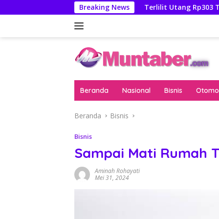
Langsung
ebrie Adriansyah
Breaking News
Terlilit Utang Rp303 Triliun, Rekeni
ke
konten
Beranda
Nasional
Bisnis
Otomot
Beranda
Bisnis
Bisnis
Sampai Mati Rumah Ta
Aminah Rohayati
Mei 31, 2024