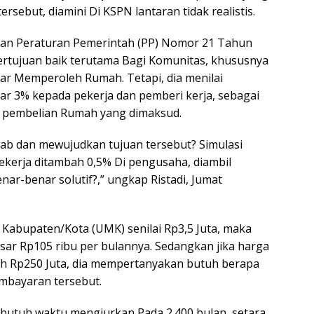
ebut, diamini Di KSPN lantaran tidak realistis.
kan Peraturan Pemerintah (PP) Nomor 21 Tahun
rtujuan baik terutama Bagi Komunitas, khususnya
ar Memperoleh Rumah. Tetapi, dia menilai
r 3% kepada pekerja dan pemberi kerja, sebagai
i pembelian Rumah yang dimaksud.
wab dan mewujudkan tujuan tersebut? Simulasi
pekerja ditambah 0,5% Di pengusaha, diambil
r-benar solutif?,” ungkap Ristadi, Jumat
Kabupaten/Kota (UMK) senilai Rp3,5 Juta, maka
sar Rp105 ribu per bulannya. Sedangkan jika harga
h Rp250 Juta, dia mempertanyakan butuh berapa
mbayaran tersebut.
 butuh waktu mengiurkan Pada 2.400 bulan, setara