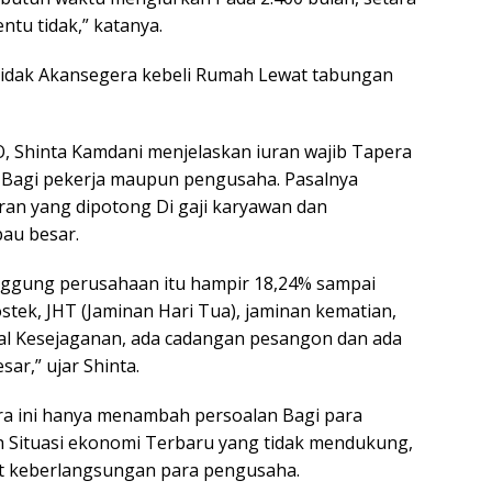
entu tidak,” katanya.
tidak Akansegera kebeli Rumah Lewat tabungan
, Shinta Kamdani menjelaskan iuran wajib Tapera
k Bagi pekerja maupun pengusaha. Pasalnya
an yang dipotong Di gaji karyawan dan
au besar.
anggung perusahaan itu hampir 18,24% sampai
ostek, JHT (Jaminan Hari Tua), jaminan kematian,
ial Kesejaganan, ada cadangan pesangon dan ada
r,” ujar Shinta.
era ini hanya menambah persoalan Bagi para
 Situasi ekonomi Terbaru yang tidak mendukung,
t keberlangsungan para pengusaha.