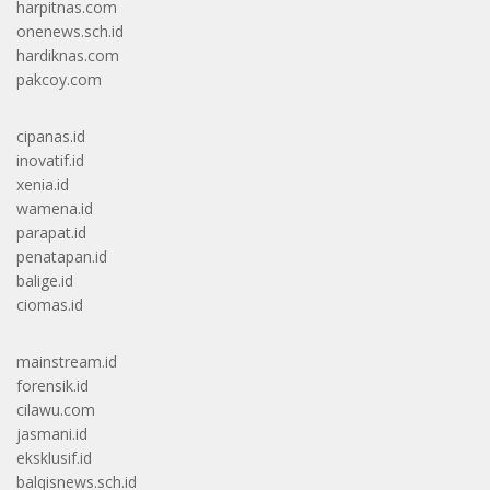
harpitnas.com
onenews.sch.id
hardiknas.com
pakcoy.com
cipanas.id
inovatif.id
xenia.id
wamena.id
parapat.id
penatapan.id
balige.id
ciomas.id
mainstream.id
forensik.id
cilawu.com
jasmani.id
eksklusif.id
balqisnews.sch.id