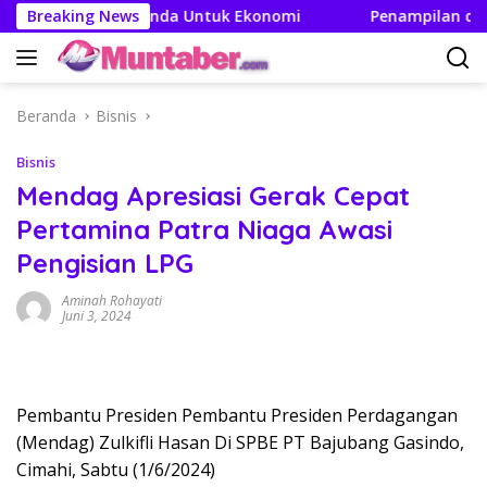
Langsung
n Efek Berganda Untuk Ekonomi
Breaking News
Penampilan dan Efisie
ke
konten
Beranda
Bisnis
Bisnis
Mendag Apresiasi Gerak Cepat
Pertamina Patra Niaga Awasi
Pengisian LPG
Aminah Rohayati
Juni 3, 2024
Pembantu Presiden Pembantu Presiden Perdagangan
(Mendag) Zulkifli Hasan Di SPBE PT Bajubang Gasindo,
Cimahi, Sabtu (1/6/2024)