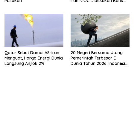
Pasokan
Iran NIOC Dibekukan Bank
Negeri
Qatar Sebut Damai AS-Iran
20 Negeri Bersama Utang
Menguat, Harga Energi Dunia
Pemerintah Terbesar Di
Langsung Anjlok 2%
Dunia Tahun 2026, Indonesia
Nomor Berapa?
kehadiran no limit city mengguncang dunia slot online
penghasil uang nyata di slot gatot kaca paling kuat
pola kucing emas terbukti ampuh kalahkan algoritma mesin slot
bandar
resep pola pg soft wild bandito yang renyah dan garing
saatnya trik dewa slot membuktikannya di sweet bonanza