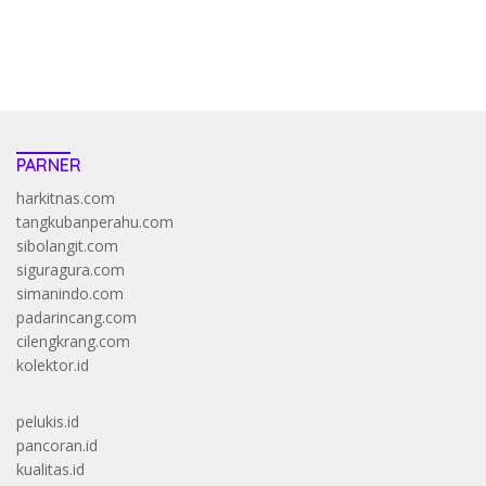
https://accslot88.live/
PARNER
harkitnas.com
tangkubanperahu.com
sibolangit.com
siguragura.com
simanindo.com
padarincang.com
cilengkrang.com
kolektor.id
pelukis.id
pancoran.id
kualitas.id