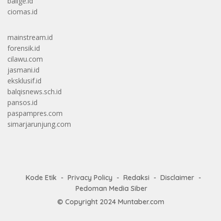
balige.id
ciomas.id
mainstream.id
forensik.id
cilawu.com
jasmani.id
eksklusif.id
balqisnews.sch.id
pansos.id
paspampres.com
simarjarunjung.com
Kode Etik
Privacy Policy
Redaksi
Disclaimer
Pedoman Media Siber
© Copyright 2024
Muntaber.com