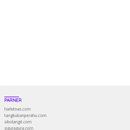
kehadiran no limit city mengguncang dunia slot online
penghasil uang nyata di slot gatot kaca paling kuat
pola kucing emas terbukti ampuh kalahkan algoritma mesin slot
bandar
resep pola pg soft wild bandito yang renyah dan garing
saatnya trik dewa slot membuktikannya di sweet bonanza
https://accslot88.live/
PARNER
harkitnas.com
tangkubanperahu.com
sibolangit.com
siguragura.com