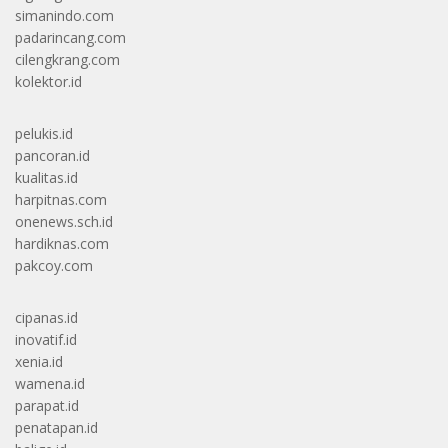
simanindo.com
padarincang.com
cilengkrang.com
kolektor.id
pelukis.id
pancoran.id
kualitas.id
harpitnas.com
onenews.sch.id
hardiknas.com
pakcoy.com
cipanas.id
inovatif.id
xenia.id
wamena.id
parapat.id
penatapan.id