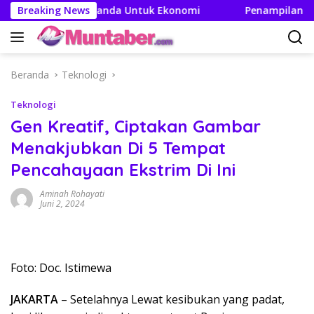
Langsung
an Efek Berganda Untuk Ekonomi
Breaking News
Penampilan dan Efisi
ke
konten
Beranda
Teknologi
Teknologi
Gen Kreatif, Ciptakan Gambar
Menakjubkan Di 5 Tempat
Pencahayaan Ekstrim Di Ini
Aminah Rohayati
Juni 2, 2024
Foto: Doc. Istimewa
JAKARTA
– Setelahnya Lewat kesibukan yang padat,