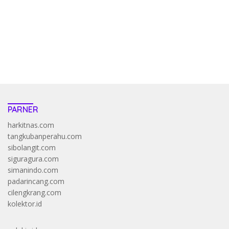
bandar
resep pola pg soft wild bandito yang renyah dan garing
saatnya trik dewa slot membuktikannya di sweet bonanza
https://accslot88.live/
PARNER
harkitnas.com
tangkubanperahu.com
sibolangit.com
siguragura.com
simanindo.com
padarincang.com
cilengkrang.com
kolektor.id