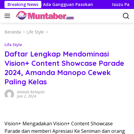
Langsung
an Tak Boleh Ada Gangguan Pasokan
Breaking News
Isuzu Pajang Mod
ke
konten
Beranda
Life Style
Life Style
Daftar Lengkap Mendominasi
Vision+ Content Showcase Parade
2024, Amanda Manopo Cewek
Paling Kelas
Aminah Rohayati
Juni 2, 2024
Vision+ Mengadakan Vision+ Content Showcase
Parade dan memberi Apresiasi Ke Seniman dan orang