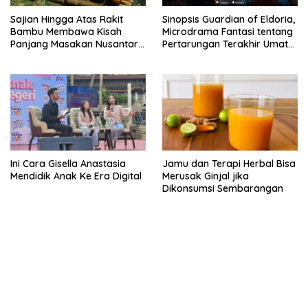
Sajian Hingga Atas Rakit
Sinopsis Guardian of Eldoria,
Bambu Membawa Kisah
Microdrama Fantasi tentang
Panjang Masakan Nusantara
Pertarungan Terakhir Umat
Hingga Tatakan Makan
Manusia Hingga V+Short
Ini Cara Gisella Anastasia
Jamu dan Terapi Herbal Bisa
Mendidik Anak Ke Era Digital
Merusak Ginjal jika
Dikonsumsi Sembarangan
kehadiran no limit city mengguncang dunia slot online
penghasil uang nyata di slot gatot kaca paling kuat
pola kucing emas terbukti ampuh kalahkan algoritma mesin slot