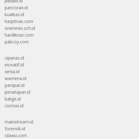
pelukis.id
pancoran.id
kualitas.id
harpitnas.com
onenews.sch.id
hardiknas.com
pakcoy.com
cipanas.id
inovatif.id
xenia.id
wamena.id
parapat.id
penatapan.id
balige.id
ciomas.id
mainstream.id
forensik.id
cilawu.com