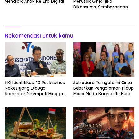
Mendidik Anak Ke Era Digital
Merusak Ginjal jika
Dikonsumsi Sembarangan
Rekomendasi untuk kamu
KKI Identifikasi 10 Puskesmas
Sutradara Ternyata Ini Cinta
Nakes yang Diduga
Beberkan Pengalaman Hidup
Komentar Nirempati Hingga
Masa Muda Karena Itu Kunci
Pasien BPJS
Garap Adegan Balap
Kendaraan Bermotor Roda
Dua