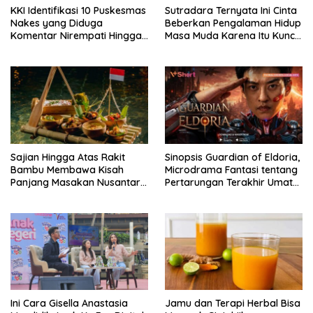
KKI Identifikasi 10 Puskesmas
Sutradara Ternyata Ini Cinta
Nakes yang Diduga
Beberkan Pengalaman Hidup
Komentar Nirempati Hingga
Masa Muda Karena Itu Kunci
Pasien BPJS
Garap Adegan Balap
Kendaraan Bermotor Roda
Dua
Sajian Hingga Atas Rakit
Sinopsis Guardian of Eldoria,
Bambu Membawa Kisah
Microdrama Fantasi tentang
Panjang Masakan Nusantara
Pertarungan Terakhir Umat
Hingga Tatakan Makan
Manusia Hingga V+Short
Ini Cara Gisella Anastasia
Jamu dan Terapi Herbal Bisa