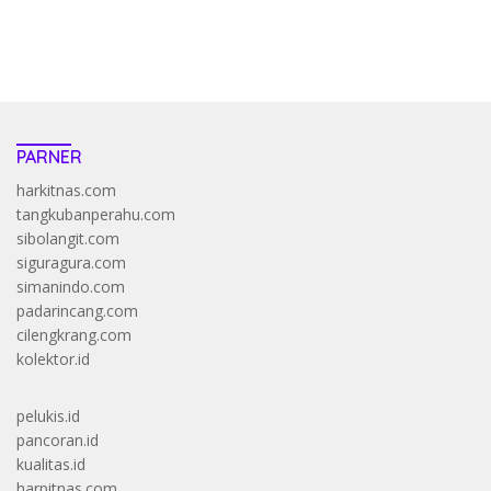
https://accslot88.live/
PARNER
harkitnas.com
tangkubanperahu.com
sibolangit.com
siguragura.com
simanindo.com
padarincang.com
cilengkrang.com
kolektor.id
pelukis.id
pancoran.id
kualitas.id
harpitnas.com