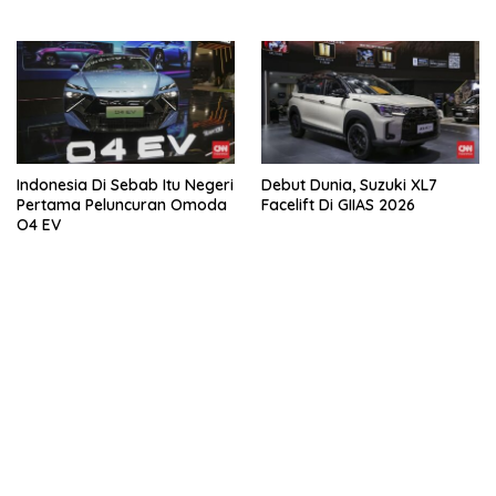
Tahun
Indonesia Di Sebab Itu Negeri
Debut Dunia, Suzuki XL7
Pertama Peluncuran Omoda
Facelift Di GIIAS 2026
O4 EV
kehadiran no limit city mengguncang dunia slot online
penghasil uang nyata di slot gatot kaca paling kuat
pola kucing emas terbukti ampuh kalahkan algoritma mesin slot
bandar
resep pola pg soft wild bandito yang renyah dan garing
saatnya trik dewa slot membuktikannya di sweet bonanza