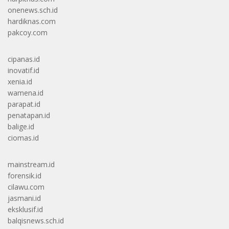
onenews.sch.id
hardiknas.com
pakcoy.com
cipanas.id
inovatif.id
xenia.id
wamena.id
parapat.id
penatapan.id
balige.id
ciomas.id
mainstream.id
forensik.id
cilawu.com
jasmani.id
eksklusif.id
balqisnews.sch.id