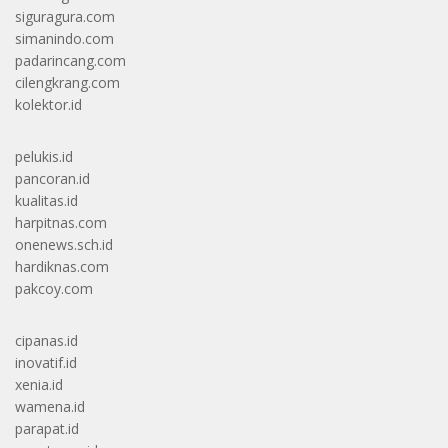
siguragura.com
simanindo.com
padarincang.com
cilengkrang.com
kolektor.id
pelukis.id
pancoran.id
kualitas.id
harpitnas.com
onenews.sch.id
hardiknas.com
pakcoy.com
cipanas.id
inovatif.id
xenia.id
wamena.id
parapat.id