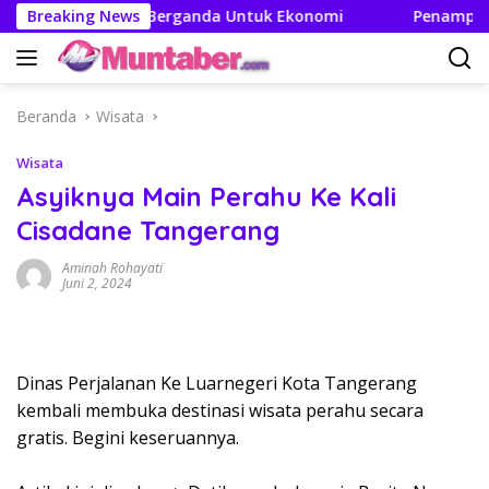
Langsung
iptakan Efek Berganda Untuk Ekonomi
Breaking News
Penampilan dan
ke
konten
Beranda
Wisata
Wisata
Asyiknya Main Perahu Ke Kali
Cisadane Tangerang
Aminah Rohayati
Juni 2, 2024
Dinas Perjalanan Ke Luarnegeri Kota Tangerang
kembali membuka destinasi wisata perahu secara
gratis. Begini keseruannya.