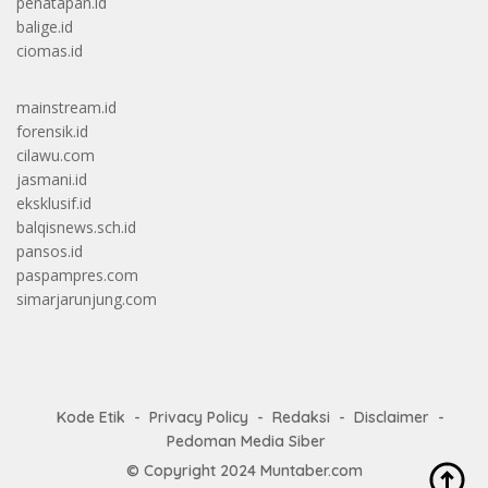
penatapan.id
balige.id
ciomas.id
mainstream.id
forensik.id
cilawu.com
jasmani.id
eksklusif.id
balqisnews.sch.id
pansos.id
paspampres.com
simarjarunjung.com
Kode Etik
Privacy Policy
Redaksi
Disclaimer
Pedoman Media Siber
© Copyright 2024
Muntaber.com