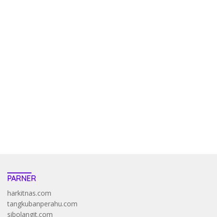
kehadiran no limit city mengguncang dunia slot online
penghasil uang nyata di slot gatot kaca paling kuat
pola kucing emas terbukti ampuh kalahkan algoritma mesin slot
bandar
resep pola pg soft wild bandito yang renyah dan garing
saatnya trik dewa slot membuktikannya di sweet bonanza
https://accslot88.live/
PARNER
harkitnas.com
tangkubanperahu.com
sibolangit.com