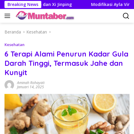
Langsung
uan Trump dan Xi Jinping
Breaking News
Modifikasi Ayla Vintage dan
ke
konten
Beranda
Kesehatan
Kesehatan
6 Terapi Alami Penurun Kadar Gula
Darah Tinggi, Termasuk Jahe dan
Kunyit
Aminah Rohayati
Januari 14, 2025