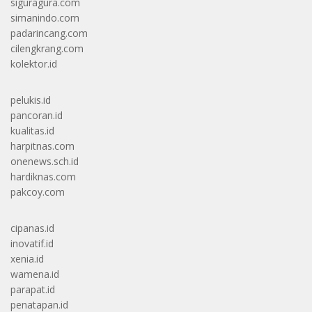
siguragura.com
simanindo.com
padarincang.com
cilengkrang.com
kolektor.id
pelukis.id
pancoran.id
kualitas.id
harpitnas.com
onenews.sch.id
hardiknas.com
pakcoy.com
cipanas.id
inovatif.id
xenia.id
wamena.id
parapat.id
penatapan.id