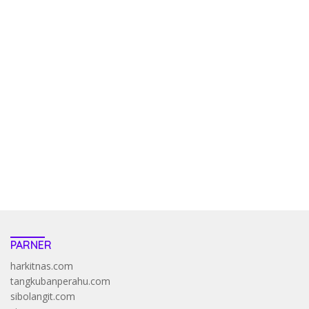
kehadiran no limit city mengguncang dunia slot online
penghasil uang nyata di slot gatot kaca paling kuat
pola kucing emas terbukti ampuh kalahkan algoritma mesin slot
bandar
resep pola pg soft wild bandito yang renyah dan garing
saatnya trik dewa slot membuktikannya di sweet bonanza
https://accslot88.live/
PARNER
harkitnas.com
tangkubanperahu.com
sibolangit.com