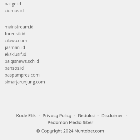
balige.id
ciomas.id
mainstream.id
forensik.id
cilawu.com
jasmani.id
eksklusif.id
balqisnews.sch.id
pansos.id
paspampres.com
simarjarunjung.com
Kode Etik
Privacy Policy
Redaksi
Disclaimer
Pedoman Media Siber
© Copyright 2024
Muntaber.com