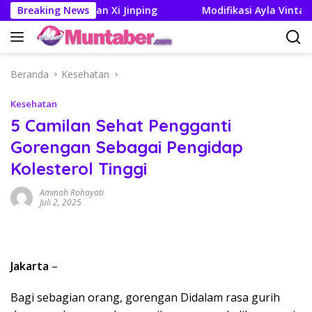
Langsung
an Trump dan Xi Jinping
Breaking News
Modifikasi Ayla Vintage dan G
ke
konten
Beranda
Kesehatan
Kesehatan
5 Camilan Sehat Pengganti
Gorengan Sebagai Pengidap
Kolesterol Tinggi
Aminah Rohayati
Juli 2, 2025
Jakarta
–
Bagi sebagian orang, gorengan Didalam rasa gurih