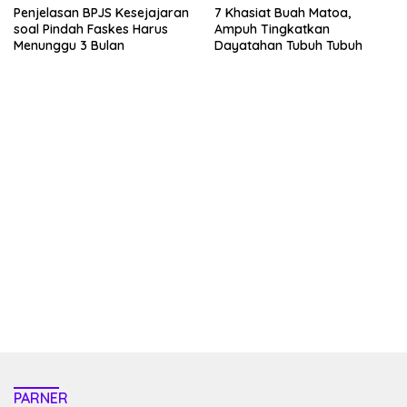
Penjelasan BPJS Kesejajaran
7 Khasiat Buah Matoa,
soal Pindah Faskes Harus
Ampuh Tingkatkan
Menunggu 3 Bulan
Dayatahan Tubuh Tubuh
kehadiran no limit city mengguncang dunia slot online
penghasil uang nyata di slot gatot kaca paling kuat
pola kucing emas terbukti ampuh kalahkan algoritma mesin slot
bandar
resep pola pg soft wild bandito yang renyah dan garing
saatnya trik dewa slot membuktikannya di sweet bonanza
https://accslot88.live/
PARNER