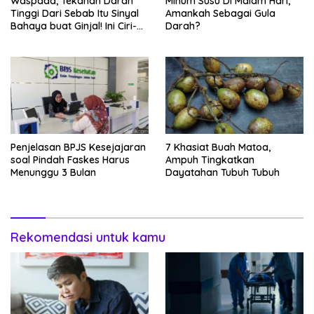
Waspada, Tekanan Darah
Minum Susu Di Malam Hari,
Tinggi Dari Sebab Itu Sinyal
Amankah Sebagai Gula
Bahaya buat Ginjal! Ini Ciri-
Darah?
cirinya
Penjelasan BPJS Kesejajaran
7 Khasiat Buah Matoa,
soal Pindah Faskes Harus
Ampuh Tingkatkan
Menunggu 3 Bulan
Dayatahan Tubuh Tubuh
Rekomendasi untuk kamu