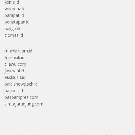
xenia.id
wamena.id
parapat.id
penatapan.id
balige.id
ciomas.id
mainstream.id
forensik.id
cilawu.com
jasmani.id
eksklusif.id
balqisnews.sch.id
pansos.id
paspampres.com
simarjarunjung.com