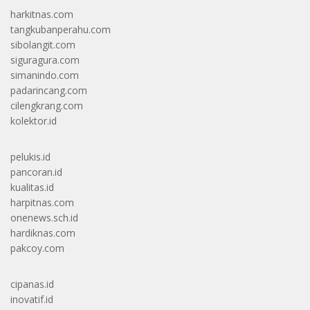
harkitnas.com
tangkubanperahu.com
sibolangit.com
siguragura.com
simanindo.com
padarincang.com
cilengkrang.com
kolektor.id
pelukis.id
pancoran.id
kualitas.id
harpitnas.com
onenews.sch.id
hardiknas.com
pakcoy.com
cipanas.id
inovatif.id