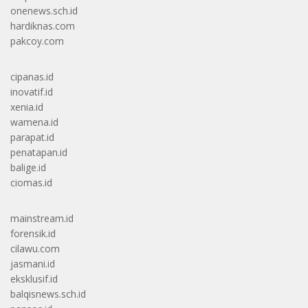
onenews.sch.id
hardiknas.com
pakcoy.com
cipanas.id
inovatif.id
xenia.id
wamena.id
parapat.id
penatapan.id
balige.id
ciomas.id
mainstream.id
forensik.id
cilawu.com
jasmani.id
eksklusif.id
balqisnews.sch.id