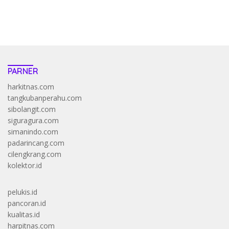
https://accslot88.live/
PARNER
harkitnas.com
tangkubanperahu.com
sibolangit.com
siguragura.com
simanindo.com
padarincang.com
cilengkrang.com
kolektor.id
pelukis.id
pancoran.id
kualitas.id
harpitnas.com