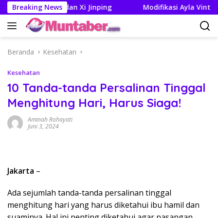
Langsung
an Trump dan Xi Jinping
Breaking News
Modifikasi Ayla Vintage dan 
ke
konten
Beranda
Kesehatan
Kesehatan
10 Tanda-tanda Persalinan Tinggal
Menghitung Hari, Harus Siaga!
Aminah Rohayati
Juni 3, 2024
Jakarta
–
Ada sejumlah tanda-tanda persalinan tinggal
menghitung hari yang harus diketahui ibu hamil dan
suaminya. Hal ini penting diketahui agar pasangan