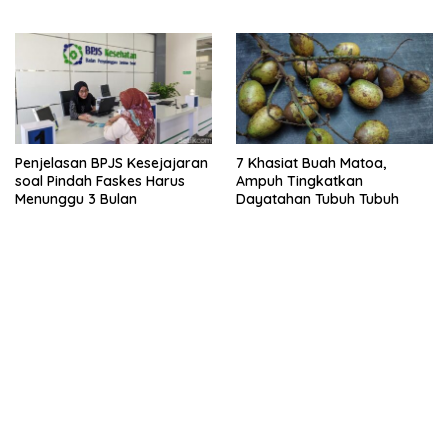
cirinya
Penjelasan BPJS Kesejajaran
7 Khasiat Buah Matoa,
soal Pindah Faskes Harus
Ampuh Tingkatkan
Menunggu 3 Bulan
Dayatahan Tubuh Tubuh
kehadiran no limit city mengguncang dunia slot online
penghasil uang nyata di slot gatot kaca paling kuat
pola kucing emas terbukti ampuh kalahkan algoritma mesin slot
bandar
resep pola pg soft wild bandito yang renyah dan garing
saatnya trik dewa slot membuktikannya di sweet bonanza