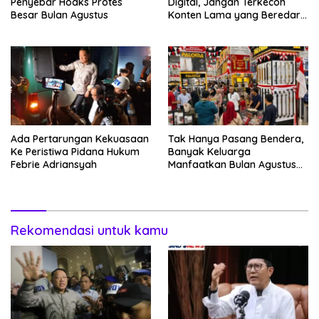
Penyebar Hoaks Protes
Digital, Jangan Terkecoh
Besar Bulan Agustus
Konten Lama yang Beredar
Kembali
Ada Pertarungan Kekuasaan
Tak Hanya Pasang Bendera,
Ke Peristiwa Pidana Hukum
Banyak Keluarga
Febrie Adriansyah
Manfaatkan Bulan Agustus
Untuk Percantik Rumah
Rekomendasi untuk kamu