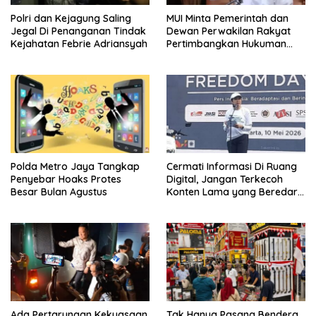
Polri dan Kejagung Saling
MUI Minta Pemerintah dan
Jegal Di Penanganan Tindak
Dewan Perwakilan Rakyat
Kejahatan Febrie Adriansyah
Pertimbangkan Hukuman
Mati Bagi Koruptor
Polda Metro Jaya Tangkap
Cermati Informasi Di Ruang
Penyebar Hoaks Protes
Digital, Jangan Terkecoh
Besar Bulan Agustus
Konten Lama yang Beredar
Kembali
Ada Pertarungan Kekuasaan
Tak Hanya Pasang Bendera,