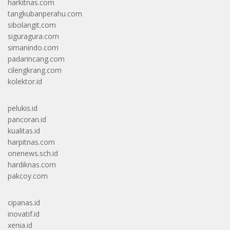
harkitnas.com
tangkubanperahu.com
sibolangit.com
siguragura.com
simanindo.com
padarincang.com
cilengkrang.com
kolektor.id
pelukis.id
pancoran.id
kualitas.id
harpitnas.com
onenews.sch.id
hardiknas.com
pakcoy.com
cipanas.id
inovatif.id
xenia.id