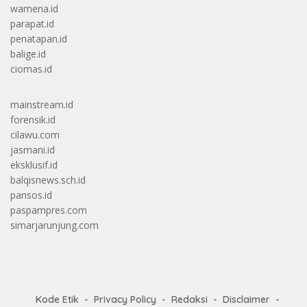
wamena.id
parapat.id
penatapan.id
balige.id
ciomas.id
mainstream.id
forensik.id
cilawu.com
jasmani.id
eksklusif.id
balqisnews.sch.id
pansos.id
paspampres.com
simarjarunjung.com
Kode Etik
Privacy Policy
Redaksi
Disclaimer