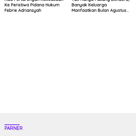
Ke Peristiwa Pidana Hukum
Banyak Keluarga
Febrie Adriansyah
Manfaatkan Bulan Agustus
Untuk Percantik Rumah
kehadiran no limit city mengguncang dunia slot online
penghasil uang nyata di slot gatot kaca paling kuat
pola kucing emas terbukti ampuh kalahkan algoritma mesin slot
bandar
resep pola pg soft wild bandito yang renyah dan garing
saatnya trik dewa slot membuktikannya di sweet bonanza
https://accslot88.live/
PARNER