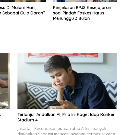
su Di Malam Hari,
Penjelasan BPJS Kesejajaran
 Sebagai Gula Darah?
soal Pindah Faskes Harus
Menunggu 3 Bulan
a
Terlanjur Andalkan AI, Pria Ini Kaget Idap Kanker
Stadium 4
Jakarta – Kecerdasan buatan atau AI kini banyak
digunakan Sebagai mencari jawaban, termasuk yang