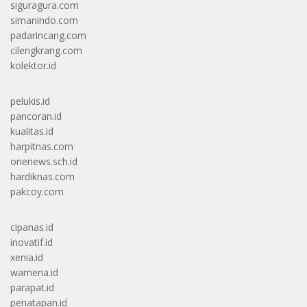
siguragura.com
simanindo.com
padarincang.com
cilengkrang.com
kolektor.id
pelukis.id
pancoran.id
kualitas.id
harpitnas.com
onenews.sch.id
hardiknas.com
pakcoy.com
cipanas.id
inovatif.id
xenia.id
wamena.id
parapat.id
penatapan.id