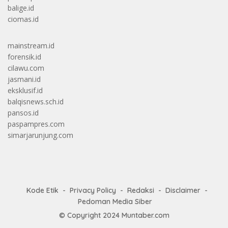
balige.id
ciomas.id
mainstream.id
forensik.id
cilawu.com
jasmani.id
eksklusif.id
balqisnews.sch.id
pansos.id
paspampres.com
simarjarunjung.com
Kode Etik
Privacy Policy
Redaksi
Disclaimer
Pedoman Media Siber
© Copyright 2024
Muntaber.com