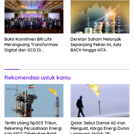
Bukti Komitmen BRI Life
Deretan Saham Melonjak
Merangsang Transformasi
Sepanjang Pekan Ini, Ada
Digital dan GCG Di
BACH hingga IATA
Sepanjang 2026
Rekomendasi untuk kamu
Terlilit Utang Rp303 Triliun,
Qatar Sebut Damai AS-Iran
Rekening Perusahaan Energi
Menguat, Harga Energi Dunia
Iran NIOC Dibekukan Bank
Langsung Anjlok 2%