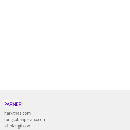
kehadiran no limit city mengguncang dunia slot online
penghasil uang nyata di slot gatot kaca paling kuat
pola kucing emas terbukti ampuh kalahkan algoritma mesin slot
bandar
resep pola pg soft wild bandito yang renyah dan garing
saatnya trik dewa slot membuktikannya di sweet bonanza
https://accslot88.live/
PARNER
harkitnas.com
tangkubanperahu.com
sibolangit.com