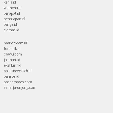
xenia.id
wamena.id
parapat.id
penatapan.id
balige.id
ciomas.id
mainstream.id
forensik.id
cilawu.com
jasmani.id
eksklusif.id
balqisnews.sch.id
pansos.id
paspampres.com
simarjarunjung.com