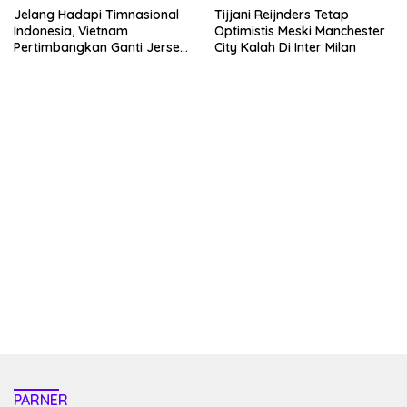
Jelang Hadapi Timnasional
Tijjani Reijnders Tetap
Indonesia, Vietnam
Optimistis Meski Manchester
Pertimbangkan Ganti Jersey
City Kalah Di Inter Milan
Hingga Warna Putih
kehadiran no limit city mengguncang dunia slot online
penghasil uang nyata di slot gatot kaca paling kuat
pola kucing emas terbukti ampuh kalahkan algoritma mesin slot
bandar
resep pola pg soft wild bandito yang renyah dan garing
saatnya trik dewa slot membuktikannya di sweet bonanza
https://accslot88.live/
PARNER