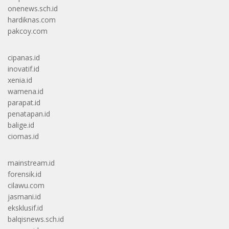
onenews.sch.id
hardiknas.com
pakcoy.com
cipanas.id
inovatif.id
xenia.id
wamena.id
parapat.id
penatapan.id
balige.id
ciomas.id
mainstream.id
forensik.id
cilawu.com
jasmani.id
eksklusif.id
balqisnews.sch.id