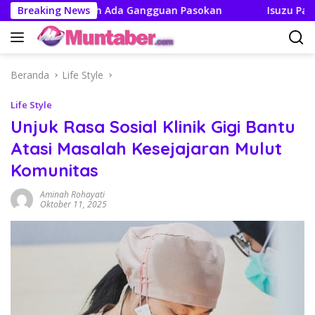
Langsung
an Tak Boleh Ada Gangguan Pasokan
Breaking News
Isuzu Pajang Mod
ke
konten
Beranda
Life Style
Life Style
Unjuk Rasa Sosial Klinik Gigi Bantu
Atasi Masalah Kesejajaran Mulut
Komunitas
Aminah Rohayati
Oktober 11, 2025