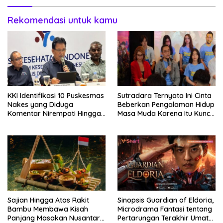
Rekomendasi untuk kamu
KKI Identifikasi 10 Puskesmas
Sutradara Ternyata Ini Cinta
Nakes yang Diduga
Beberkan Pengalaman Hidup
Komentar Nirempati Hingga
Masa Muda Karena Itu Kunci
Pasien BPJS
Garap Adegan Balap
Kendaraan Bermotor Roda
Dua
Sajian Hingga Atas Rakit
Sinopsis Guardian of Eldoria,
Bambu Membawa Kisah
Microdrama Fantasi tentang
Panjang Masakan Nusantara
Pertarungan Terakhir Umat