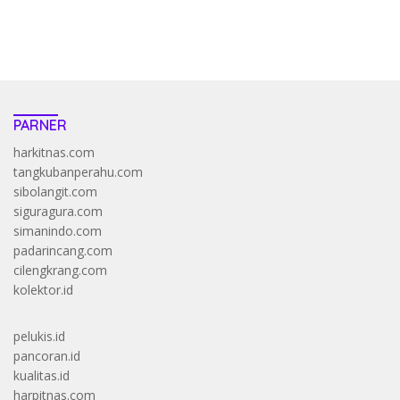
https://accslot88.live/
PARNER
harkitnas.com
tangkubanperahu.com
sibolangit.com
siguragura.com
simanindo.com
padarincang.com
cilengkrang.com
kolektor.id
pelukis.id
pancoran.id
kualitas.id
harpitnas.com