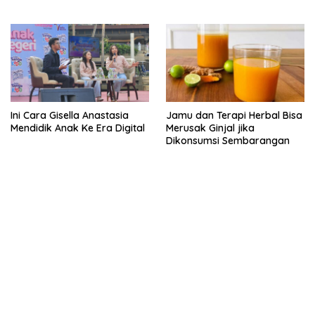
Hingga Tatakan Makan
Manusia Hingga V+Short
Ini Cara Gisella Anastasia
Jamu dan Terapi Herbal Bisa
Mendidik Anak Ke Era Digital
Merusak Ginjal jika
Dikonsumsi Sembarangan
kehadiran no limit city mengguncang dunia slot online
penghasil uang nyata di slot gatot kaca paling kuat
pola kucing emas terbukti ampuh kalahkan algoritma mesin slot
bandar
resep pola pg soft wild bandito yang renyah dan garing
saatnya trik dewa slot membuktikannya di sweet bonanza