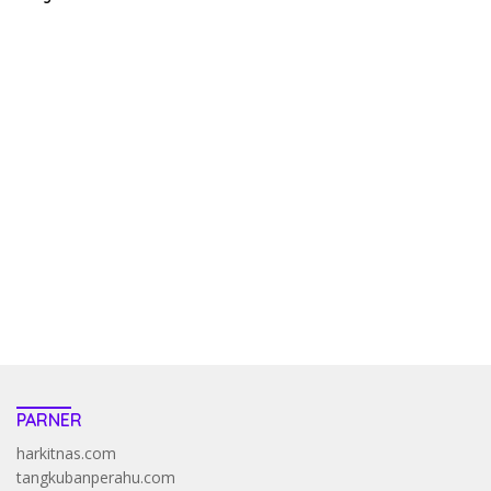
Adem
kehadiran no limit city mengguncang dunia slot online
penghasil uang nyata di slot gatot kaca paling kuat
pola kucing emas terbukti ampuh kalahkan algoritma mesin slot
bandar
resep pola pg soft wild bandito yang renyah dan garing
saatnya trik dewa slot membuktikannya di sweet bonanza
https://accslot88.live/
PARNER
harkitnas.com
tangkubanperahu.com