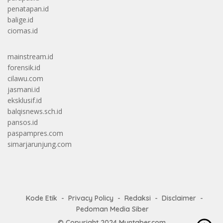
penatapan.id
balige.id
ciomas.id
mainstream.id
forensik.id
cilawu.com
jasmani.id
eksklusif.id
balqisnews.sch.id
pansos.id
paspampres.com
simarjarunjung.com
Kode Etik
Privacy Policy
Redaksi
Disclaimer
Pedoman Media Siber
© Copyright 2024
Muntaber.com