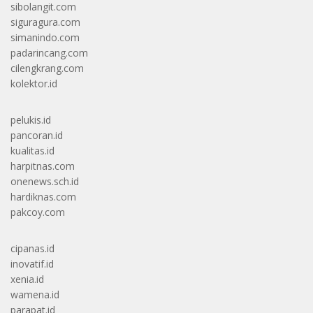
sibolangit.com
siguragura.com
simanindo.com
padarincang.com
cilengkrang.com
kolektor.id
pelukis.id
pancoran.id
kualitas.id
harpitnas.com
onenews.sch.id
hardiknas.com
pakcoy.com
cipanas.id
inovatif.id
xenia.id
wamena.id
parapat.id