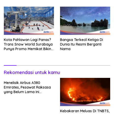
Kota Pahlawan Lagi Panas?
Bangsa Terkecil Ketiga Di
Trans Snow World Surabaya
Dunia Itu Resmi Berganti
Punya Promo Memikat Bikin
Nama
Adem
Rekomendasi untuk kamu
Menelisik Airbus A380
Emirates, Pesawat Raksasa
yang Belum Lama Ini
Mendarat Hingga Soetta
Kebakaran Meluas Di TNBTS,