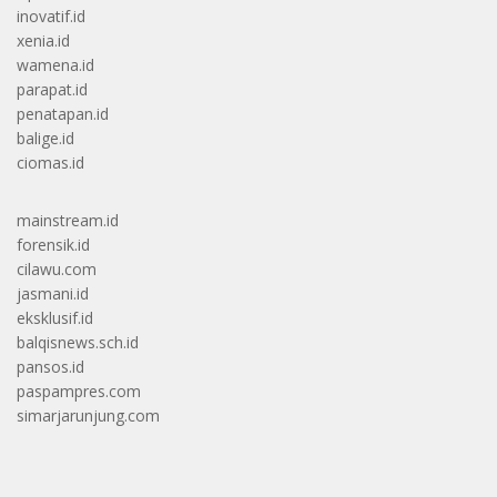
inovatif.id
xenia.id
wamena.id
parapat.id
penatapan.id
balige.id
ciomas.id
mainstream.id
forensik.id
cilawu.com
jasmani.id
eksklusif.id
balqisnews.sch.id
pansos.id
paspampres.com
simarjarunjung.com