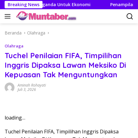
Langsung
akan Efek Berganda Untuk Ekonomi
Breaking News
Penampilan dan Ef
ke
konten
Beranda
Olahraga
Olahraga
Tuchel Penilaian FIFA, Timpilihan
Inggris Dipaksa Lawan Meksiko Di
Kepuasan Tak Menguntungkan
Aminah Rohayati
Juli 3, 2026
loading…
Tuchel Penilaian FIFA, Timpilihan Inggris Dipaksa