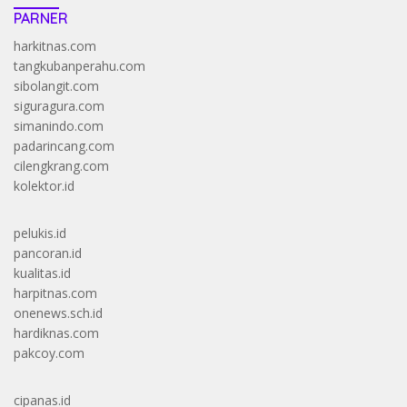
PARNER
harkitnas.com
tangkubanperahu.com
sibolangit.com
siguragura.com
simanindo.com
padarincang.com
cilengkrang.com
kolektor.id
pelukis.id
pancoran.id
kualitas.id
harpitnas.com
onenews.sch.id
hardiknas.com
pakcoy.com
cipanas.id