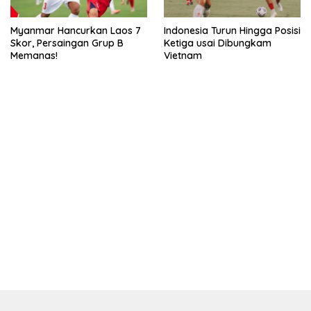
Myanmar Hancurkan Laos 7
Indonesia Turun Hingga Posisi
Skor, Persaingan Grup B
Ketiga usai Dibungkam
Memanas!
Vietnam
kehadiran no limit city mengguncang dunia slot online
penghasil uang nyata di slot gatot kaca paling kuat
pola kucing emas terbukti ampuh kalahkan algoritma mesin slot
bandar
resep pola pg soft wild bandito yang renyah dan garing
saatnya trik dewa slot membuktikannya di sweet bonanza
https://accslot88.live/