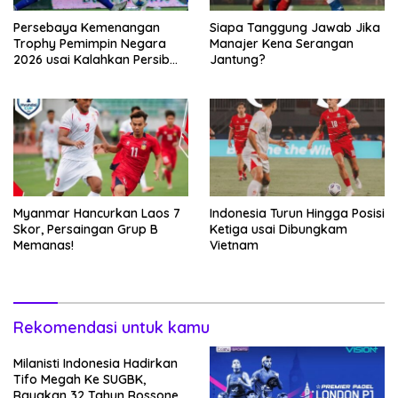
Persebaya Kemenangan
Siapa Tanggung Jawab Jika
Trophy Pemimpin Negara
Manajer Kena Serangan
2026 usai Kalahkan Persib
Jantung?
Lewat Adu Eksekusi
Myanmar Hancurkan Laos 7
Indonesia Turun Hingga Posisi
Skor, Persaingan Grup B
Ketiga usai Dibungkam
Memanas!
Vietnam
Rekomendasi untuk kamu
Milanisti Indonesia Hadirkan
Tifo Megah Ke SUGBK,
Rayakan 32 Tahun Rossoneri