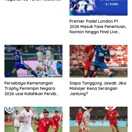
Kembali Hingga Tanah Air
Premier Padel London P1
2026 Masuk Fase Penentuan,
Nonton hingga Final Live
Penyiaran Langsung Ke
VISION+
Persebaya Kemenangan
Siapa Tanggung Jawab Jika
Trophy Pemimpin Negara
Manajer Kena Serangan
2026 usai Kalahkan Persib
Jantung?
Lewat Adu Eksekusi