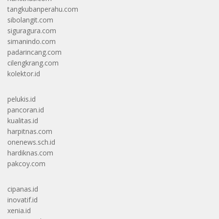
tangkubanperahu.com
sibolangit.com
siguragura.com
simanindo.com
padarincang.com
cilengkrang.com
kolektor.id
pelukis.id
pancoran.id
kualitas.id
harpitnas.com
onenews.sch.id
hardiknas.com
pakcoy.com
cipanas.id
inovatif.id
xenia.id