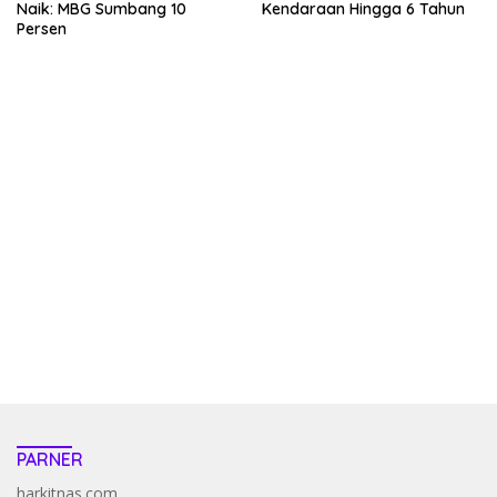
Naik: MBG Sumbang 10
Kendaraan Hingga 6 Tahun
Persen
kehadiran no limit city mengguncang dunia slot online
penghasil uang nyata di slot gatot kaca paling kuat
pola kucing emas terbukti ampuh kalahkan algoritma mesin slot
bandar
resep pola pg soft wild bandito yang renyah dan garing
saatnya trik dewa slot membuktikannya di sweet bonanza
https://accslot88.live/
PARNER
harkitnas.com