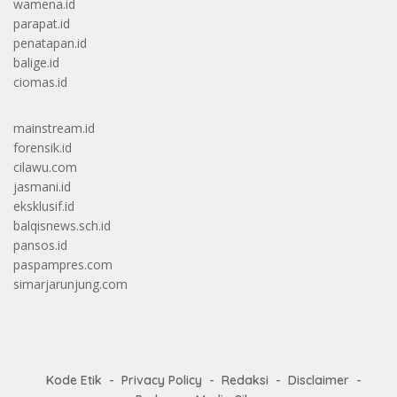
wamena.id
parapat.id
penatapan.id
balige.id
ciomas.id
mainstream.id
forensik.id
cilawu.com
jasmani.id
eksklusif.id
balqisnews.sch.id
pansos.id
paspampres.com
simarjarunjung.com
Kode Etik
Privacy Policy
Redaksi
Disclaimer