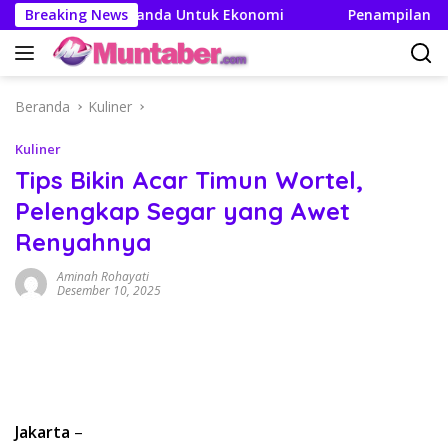
Langsung
an Efek Berganda Untuk Ekonomi
Breaking News
Penampilan dan Efisi
ke
konten
Beranda
Kuliner
Kuliner
Tips Bikin Acar Timun Wortel,
Pelengkap Segar yang Awet
Renyahnya
Aminah Rohayati
Desember 10, 2025
Jakarta
–