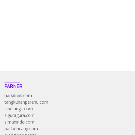
kehadiran no limit city mengguncang dunia slot online
penghasil uang nyata di slot gatot kaca paling kuat
pola kucing emas terbukti ampuh kalahkan algoritma mesin slot
bandar
resep pola pg soft wild bandito yang renyah dan garing
saatnya trik dewa slot membuktikannya di sweet bonanza
https://accslot88.live/
PARNER
harkitnas.com
tangkubanperahu.com
sibolangit.com
siguragura.com
simanindo.com
padarincang.com