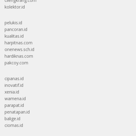
cilengkrang.com
kolektor.id
pelukis.id
pancoran.id
kualitas.id
harpitnas.com
onenews.sch.id
hardiknas.com
pakcoy.com
cipanas.id
inovatif.id
xenia.id
wamena.id
parapat.id
penatapan.id
balige.id
ciomas.id