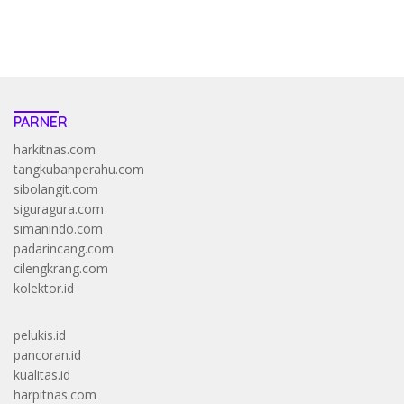
https://accslot88.live/
PARNER
harkitnas.com
tangkubanperahu.com
sibolangit.com
siguragura.com
simanindo.com
padarincang.com
cilengkrang.com
kolektor.id
pelukis.id
pancoran.id
kualitas.id
harpitnas.com