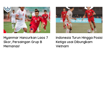
Lewat Adu Eksekusi
Myanmar Hancurkan Laos 7
Indonesia Turun Hingga Posisi
Skor, Persaingan Grup B
Ketiga usai Dibungkam
Memanas!
Vietnam
kehadiran no limit city mengguncang dunia slot online
penghasil uang nyata di slot gatot kaca paling kuat
pola kucing emas terbukti ampuh kalahkan algoritma mesin slot
bandar
resep pola pg soft wild bandito yang renyah dan garing
saatnya trik dewa slot membuktikannya di sweet bonanza