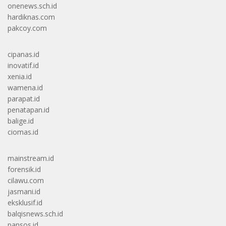
onenews.sch.id
hardiknas.com
pakcoy.com
cipanas.id
inovatif.id
xenia.id
wamena.id
parapat.id
penatapan.id
balige.id
ciomas.id
mainstream.id
forensik.id
cilawu.com
jasmani.id
eksklusif.id
balqisnews.sch.id
pansos.id