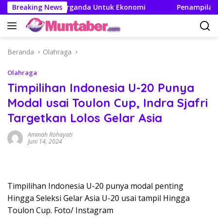
Langsung
takan Efek Berganda Untuk Ekonomi
Breaking News
Penampilan dan Ef
ke
konten
Beranda
Olahraga
Olahraga
Timpilihan Indonesia U-20 Punya
Modal usai Toulon Cup, Indra Sjafri
Targetkan Lolos Gelar Asia
Aminah Rohayati
Juni 14, 2024
Timpilihan Indonesia U-20 punya modal penting
Hingga Seleksi Gelar Asia U-20 usai tampil Hingga
Toulon Cup. Foto/ Instagram