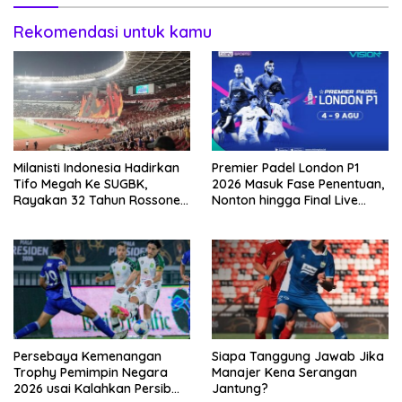
Rekomendasi untuk kamu
Milanisti Indonesia Hadirkan
Premier Padel London P1
Tifo Megah Ke SUGBK,
2026 Masuk Fase Penentuan,
Rayakan 32 Tahun Rossoneri
Nonton hingga Final Live
Kembali Hingga Tanah Air
Penyiaran Langsung Ke
VISION+
Persebaya Kemenangan
Siapa Tanggung Jawab Jika
Trophy Pemimpin Negara
Manajer Kena Serangan
2026 usai Kalahkan Persib
Jantung?