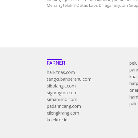
Menang telak 7-2 atas Laos Di laga lanjutan Gru
PARNER
pelu
panc
harkitnas.com
kual
tangkubanperahu.com
harp
sibolangit.com
onen
siguragura.com
har
simanindo.com
pak
padarincang.com
cilengkrang.com
kolektor.id