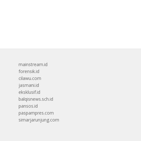
mainstream.id
forensik.id
cilawu.com
jasmani.id
eksklusif.id
balqisnews.sch.id
pansos.id
paspampres.com
simarjarunjung.com