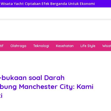
iptakan Efek Berganda Untuk Ekonomi
Penampilan dan 
if
Olahraga
Teknologi
Kesehatan
Life Style
Wisa
keha
onli
peng
kuat
a-bukaan soal Darah
pola
bung Manchester City: Kami
algo
rese
i
gari
saat
bon