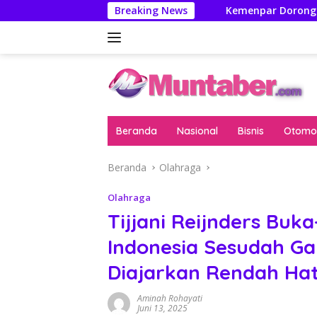
Langsung
p Harus Ikuti Seleksi
Breaking News
Kemenpar Dorong Wisata Yacht C
ke
konten
Beranda
Nasional
Bisnis
Otomot
Beranda
Olahraga
Olahraga
Tijjani Reijnders Buk
Indonesia Sesudah Ga
Diajarkan Rendah Hat
Aminah Rohayati
Juni 13, 2025