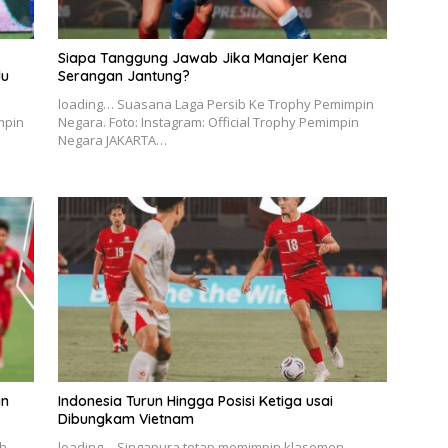
Siapa Tanggung Jawab Jika Manajer Kena
du
Serangan Jantung?
loading… Suasana Laga Persib Ke Trophy Pemimpin
mpin
Negara. Foto: Instagram: Official Trophy Pemimpin
Negara JAKARTA…
an
Indonesia Turun Hingga Posisi Ketiga usai
Dibungkam Vietnam
ih
loading… Singapura tetap memimpin klasemen