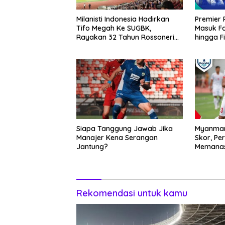
Milanisti Indonesia Hadirkan
Premier 
Tifo Megah Ke SUGBK,
Masuk Fa
Rayakan 32 Tahun Rossoneri
hingga F
Kembali Hingga Tanah Air
Langsung
Siapa Tanggung Jawab Jika
Myanmar
Manajer Kena Serangan
Skor, Pe
Jantung?
Memanas
Rekomendasi untuk kamu