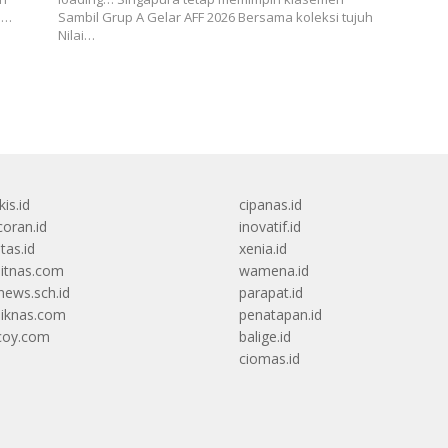
p…
Sambil Grup A Gelar AFF 2026 Bersama koleksi tujuh
Nilai…
kis.id
cipanas.id
oran.id
inovatif.id
itas.id
xenia.id
itnas.com
wamena.id
ews.sch.id
parapat.id
diknas.com
penatapan.id
coy.com
balige.id
ciomas.id