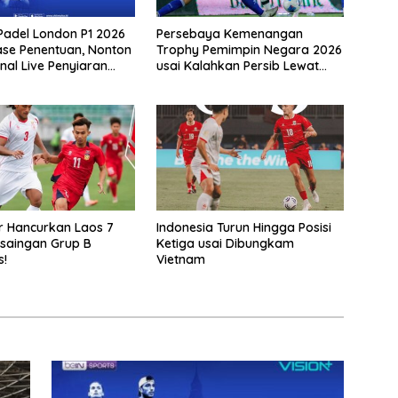
Padel London P1 2026
Persebaya Kemenangan
se Penentuan, Nonton
Trophy Pemimpin Negara 2026
inal Live Penyiaran
usai Kalahkan Persib Lewat
 Ke VISION+
Adu Eksekusi
 Hancurkan Laos 7
Indonesia Turun Hingga Posisi
rsaingan Grup B
Ketiga usai Dibungkam
!
Vietnam