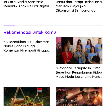
Ini Cara Gisella Anastasia
Jamu dan Terapi Herbal Bisa
Mendidik Anak Ke Era Digital
Merusak Ginjal jika
Dikonsumsi Sembarangan
Rekomendasi untuk kamu
KKI Identifikasi 10 Puskesmas
Nakes yang Diduga
Komentar Nirempati Hingga
Pasien BPJS
Sutradara Ternyata Ini Cinta
Beberkan Pengalaman Hidup
Masa Muda Karena Itu Kunci
Garap Adegan Balap
Kendaraan Bermotor Roda
Dua