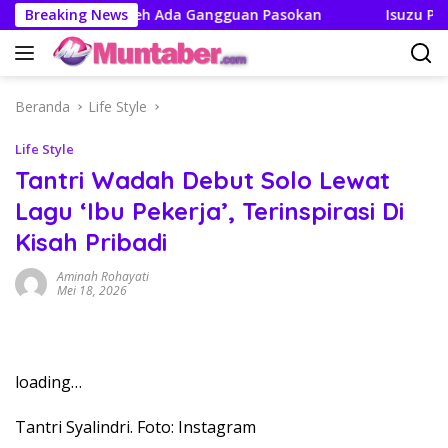
Langsung
skan Tak Boleh Ada Gangguan Pasokan
Breaking News
Isuzu Pajang M
ke
konten
Beranda
Life Style
Life Style
Tantri Wadah Debut Solo Lewat
Lagu ‘Ibu Pekerja’, Terinspirasi Di
Kisah Pribadi
Aminah Rohayati
Mei 18, 2026
loading…
Tantri Syalindri. Foto: Instagram