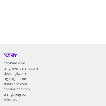
pola kucing emas terbukti ampuh kalahkan algoritma mesin slot
bandar
resep pola pg soft wild bandito yang renyah dan garing
saatnya trik dewa slot membuktikannya di sweet bonanza
https://accslot88.live/
PARNER
harkitnas.com
tangkubanperahu.com
sibolangit.com
siguragura.com
simanindo.com
padarincang.com
cilengkrang.com
kolektor.id