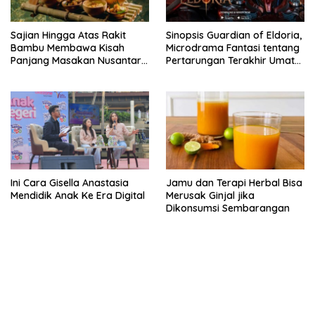
Sajian Hingga Atas Rakit
Sinopsis Guardian of Eldoria,
Bambu Membawa Kisah
Microdrama Fantasi tentang
Panjang Masakan Nusantara
Pertarungan Terakhir Umat
Hingga Tatakan Makan
Manusia Hingga V+Short
Ini Cara Gisella Anastasia
Jamu dan Terapi Herbal Bisa
Mendidik Anak Ke Era Digital
Merusak Ginjal jika
Dikonsumsi Sembarangan
kehadiran no limit city mengguncang dunia slot online
penghasil uang nyata di slot gatot kaca paling kuat