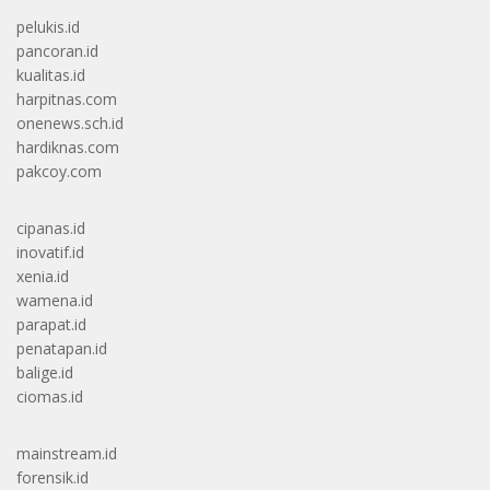
pelukis.id
pancoran.id
kualitas.id
harpitnas.com
onenews.sch.id
hardiknas.com
pakcoy.com
cipanas.id
inovatif.id
xenia.id
wamena.id
parapat.id
penatapan.id
balige.id
ciomas.id
mainstream.id
forensik.id