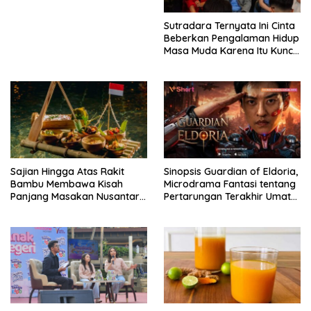
Sutradara Ternyata Ini Cinta
Beberkan Pengalaman Hidup
Masa Muda Karena Itu Kunci
Garap Adegan Balap
Kendaraan Bermotor Roda
Dua
Sajian Hingga Atas Rakit
Sinopsis Guardian of Eldoria,
Bambu Membawa Kisah
Microdrama Fantasi tentang
Panjang Masakan Nusantara
Pertarungan Terakhir Umat
Hingga Tatakan Makan
Manusia Hingga V+Short