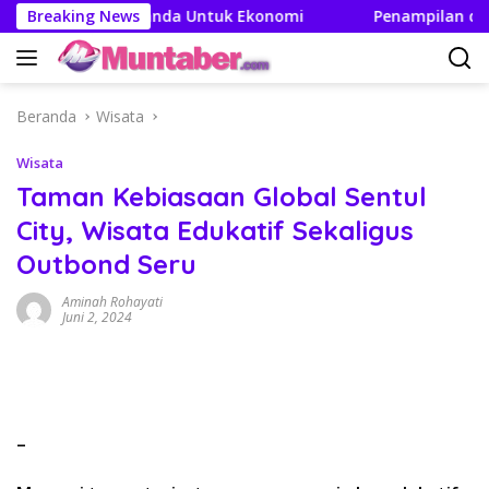
Langsung
fek Berganda Untuk Ekonomi
Breaking News
Penampilan dan Efisien B
ke
konten
Beranda
Wisata
Wisata
Taman Kebiasaan Global Sentul
City, Wisata Edukatif Sekaligus
Outbond Seru
Aminah Rohayati
Juni 2, 2024
–