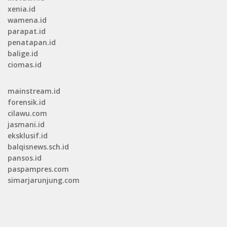
xenia.id
wamena.id
parapat.id
penatapan.id
balige.id
ciomas.id
mainstream.id
forensik.id
cilawu.com
jasmani.id
eksklusif.id
balqisnews.sch.id
pansos.id
paspampres.com
simarjarunjung.com