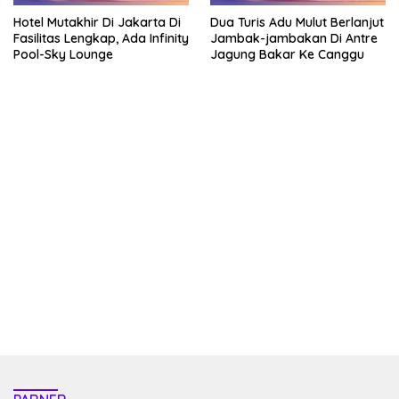
Hotel Mutakhir Di Jakarta Di
Dua Turis Adu Mulut Berlanjut
Fasilitas Lengkap, Ada Infinity
Jambak-jambakan Di Antre
Pool-Sky Lounge
Jagung Bakar Ke Canggu
kehadiran no limit city mengguncang dunia slot online
penghasil uang nyata di slot gatot kaca paling kuat
pola kucing emas terbukti ampuh kalahkan algoritma
mesin slot bandar
resep pola pg soft wild bandito yang renyah dan garing
saatnya trik dewa slot membuktikannya di sweet bonanza
https://accslot88.live/