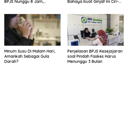
BPJS Nunggu 8 Jam,
Bahaya buat Ginjal! Ini Ciri-
Ternyata Di RSCM
cirinya
Minum Susu Di Malam Hari,
Penjelasan BPJS Kesejajaran
Amankah Sebagai Gula
soal Pindah Faskes Harus
Darah?
Menunggu 3 Bulan
kehadiran no limit city mengguncang dunia slot online
penghasil uang nyata di slot gatot kaca paling kuat
pola kucing emas terbukti ampuh kalahkan algoritma mesin slot
bandar
resep pola pg soft wild bandito yang renyah dan garing
saatnya trik dewa slot membuktikannya di sweet bonanza