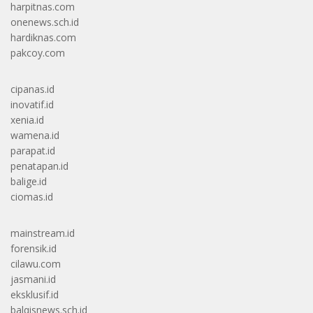
harpitnas.com
onenews.sch.id
hardiknas.com
pakcoy.com
cipanas.id
inovatif.id
xenia.id
wamena.id
parapat.id
penatapan.id
balige.id
ciomas.id
mainstream.id
forensik.id
cilawu.com
jasmani.id
eksklusif.id
balqisnews.sch.id