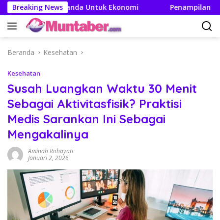
Langsung
n Efek Berganda Untuk Ekonomi
Breaking News
Penampilan dan Efisie
ke
konten
Beranda
Kesehatan
Kesehatan
Susah Luangkan Waktu 30 Menit
Sebagai Aktivitasfisik? Praktisi
Medis Sarankan Ini Sebagai
Mengakalinya
Aminah Rohayati
Januari 2, 2026