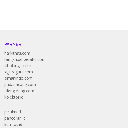
https://accslot88.live/
PARNER
harkitnas.com
tangkubanperahu.com
sibolangit.com
siguragura.com
simanindo.com
padarincang.com
cilengkrang.com
kolektor.id
pelukis.id
pancoran.id
kualitas.id