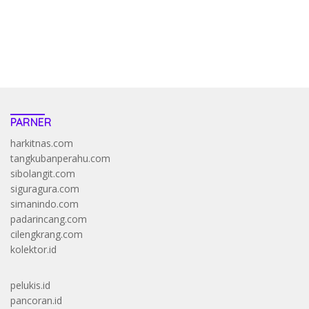
saatnya trik dewa slot membuktikannya di sweet bonanza
https://accslot88.live/
PARNER
harkitnas.com
tangkubanperahu.com
sibolangit.com
siguragura.com
simanindo.com
padarincang.com
cilengkrang.com
kolektor.id
pelukis.id
pancoran.id