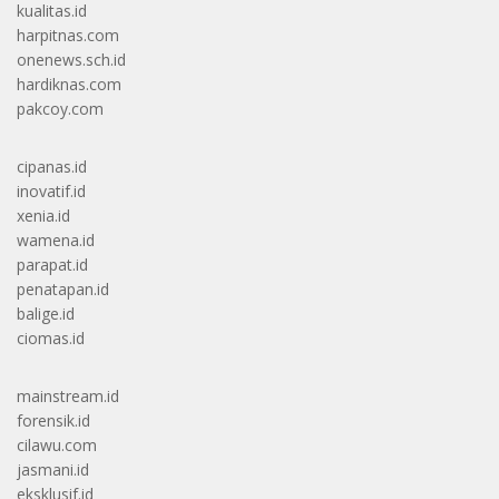
kualitas.id
harpitnas.com
onenews.sch.id
hardiknas.com
pakcoy.com
cipanas.id
inovatif.id
xenia.id
wamena.id
parapat.id
penatapan.id
balige.id
ciomas.id
mainstream.id
forensik.id
cilawu.com
jasmani.id
eksklusif.id