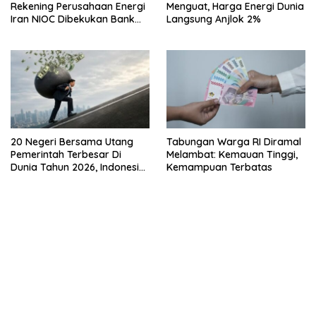
Rekening Perusahaan Energi
Menguat, Harga Energi Dunia
Iran NIOC Dibekukan Bank
Langsung Anjlok 2%
Negeri
20 Negeri Bersama Utang
Tabungan Warga RI Diramal
Pemerintah Terbesar Di
Melambat: Kemauan Tinggi,
Dunia Tahun 2026, Indonesia
Kemampuan Terbatas
Nomor Berapa?
kehadiran no limit city mengguncang dunia slot online
penghasil uang nyata di slot gatot kaca paling kuat
pola kucing emas terbukti ampuh kalahkan algoritma mesin slot
bandar
resep pola pg soft wild bandito yang renyah dan garing