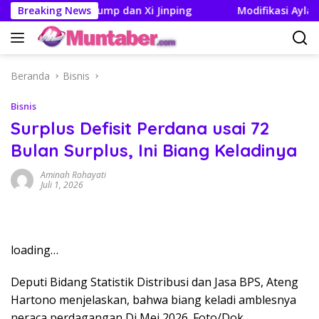
Langsung
 Pertemuan Trump dan Xi Jinping
Breaking News
Modifikasi Ayla Vinta
ke
konten
Beranda
Bisnis
Bisnis
Surplus Defisit Perdana usai 72
Bulan Surplus, Ini Biang Keladinya
Aminah Rohayati
Juli 1, 2026
loading…
Deputi Bidang Statistik Distribusi dan Jasa BPS, Ateng
Hartono menjelaskan, bahwa biang keladi amblesnya
neraca perdagangan Di Mei 2026. Foto/Dok