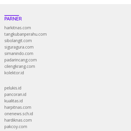
PARNER
harkitnas.com
tangkubanperahu.com
sibolangit.com
siguragura.com
simanindo.com
padarincang.com
cilengkrang.com
kolektor.id
pelukis.id
pancoran.id
kualitas.id
harpitnas.com
onenews.sch.id
hardiknas.com
pakcoy.com