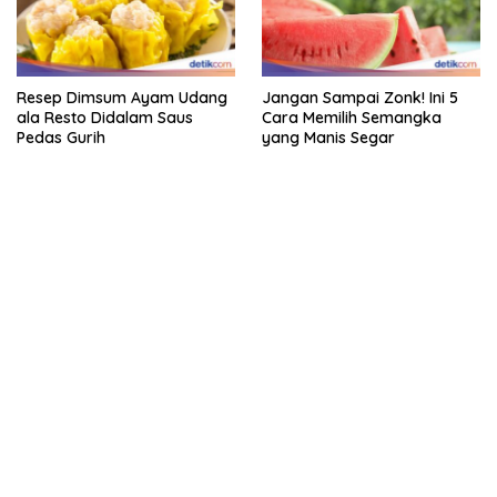
Resep Dimsum Ayam Udang
Jangan Sampai Zonk! Ini 5
ala Resto Didalam Saus
Cara Memilih Semangka
Pedas Gurih
yang Manis Segar
kehadiran no limit city mengguncang dunia slot online
penghasil uang nyata di slot gatot kaca paling kuat
pola kucing emas terbukti ampuh kalahkan algoritma mesin slot
bandar
resep pola pg soft wild bandito yang renyah dan garing
saatnya trik dewa slot membuktikannya di sweet bonanza
https://accslot88.live/