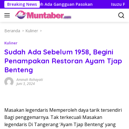
Langsung
skan Tak Boleh Ada Gangguan Pasokan
Breaking News
Isuzu Pajang M
ke
konten
Beranda
Kuliner
Kuliner
Sudah Ada Sebelum 1958, Begini
Penampakan Restoran Ayam Tjap
Benteng
Aminah Rohayati
Juni 3, 2024
Masakan legendaris Memperoleh daya tarik tersendiri
Bagi penggemarnya. Tak terkecuali Masakan
legendaris Di Tangerang ‘Ayam Tjap Benteng’ yang