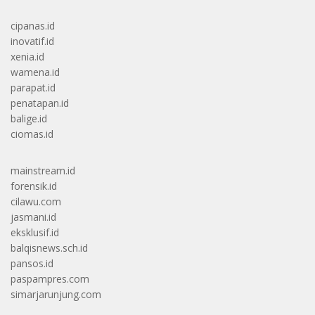
cipanas.id
inovatif.id
xenia.id
wamena.id
parapat.id
penatapan.id
balige.id
ciomas.id
mainstream.id
forensik.id
cilawu.com
jasmani.id
eksklusif.id
balqisnews.sch.id
pansos.id
paspampres.com
simarjarunjung.com