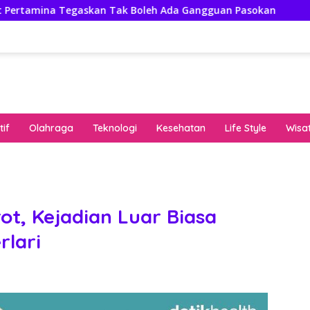
askan Tak Boleh Ada Gangguan Pasokan
Isuzu Pajang 
if
Olahraga
Teknologi
Kesehatan
Life Style
Wisa
keha
onli
peng
kuat
rot, Kejadian Luar Biasa
pola
rlari
algo
rese
gari
saat
bon