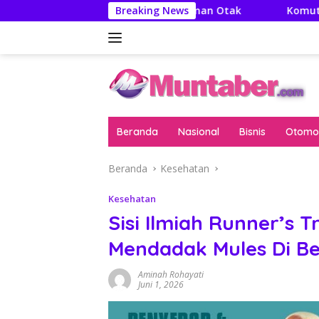
Langsung
tya: Literatur Itu Minuman Otak
Breaking News
Komut Pertamina Teg
ke
konten
Beranda
Nasional
Bisnis
Otomot
Beranda
Kesehatan
Kesehatan
Sisi Ilmiah Runner’s T
Mendadak Mules Di Be
Aminah Rohayati
Juni 1, 2026