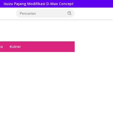
Modifikasi D-Max Concept Ke GIIAS 2026, Ini Ubahannya
ta
Kuliner
diran no limit city mengguncang dunia slot
ne
hasil uang nyata di slot gatot kaca paling
 kucing emas terbukti ampuh kalahkan
ritma mesin slot bandar
p pola pg soft wild bandito yang renyah dan
ng
nya trik dewa slot membuktikannya di sweet
anza