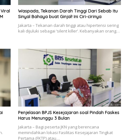
Viral
Waspada, Tekanan Darah Tinggi Dari Sebab Itu
CM
Sinyal Bahaya buat Ginjal! Ini Ciri-cirinya
Jakarta – Tekanan darah tinggi atau hipertensi sering
kali dijuluki sebagai ‘silent killer’. Kebanyakan orang…
ai
Penjelasan BPJS Kesejajaran soal Pindah Faskes
Harus Menunggu 3 Bulan
Jakarta – Bagi peserta JKN yang berencana
n.
memindahkan lokasi Fasilitas Kesejajaran Tingkat
Pertama (FKTP) atau…