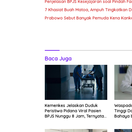
Penjelasan BPJS Kesejajaran soal Pindah F
7 Khasiat Buah Matoa, Ampuh Tingkatkan 
Prabowo Sebut Banyak Pemuda Kena Kanke
Baca Juga
Kemenkes Jelaskan Duduk
Waspada
Peristiwa Pidana Viral Pasien
Tinggi Da
BPJS Nunggu 8 Jam, Ternyata
Bahaya bu
Di RSCM
cirinya