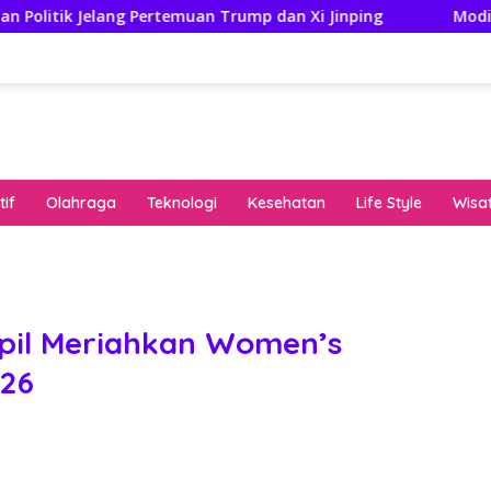
g Pertemuan Trump dan Xi Jinping
Modifikasi Ayla Vint
if
Olahraga
Teknologi
Kesehatan
Life Style
Wisa
keha
onli
peng
kuat
pil Meriahkan Women’s
pola
026
algo
rese
gari
saat
bon