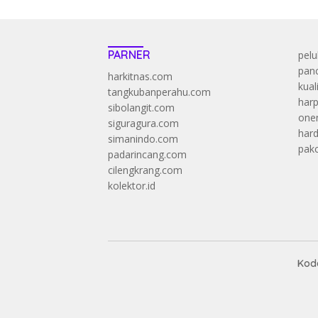
PARNER
pelu
panc
harkitnas.com
kual
tangkubanperahu.com
harp
sibolangit.com
onen
siguragura.com
har
simanindo.com
pak
padarincang.com
cilengkrang.com
kolektor.id
Kode