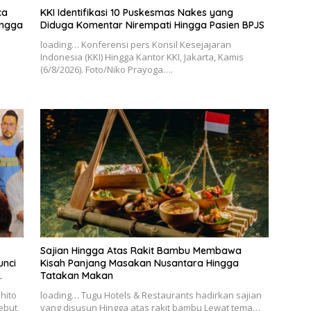
ca
KKI Identifikasi 10 Puskesmas Nakes yang
ingga
Diduga Komentar Nirempati Hingga Pasien BPJS
loading… Konferensi pers Konsil Kesejajaran
Indonesia (KKI) Hingga Kantor KKI, Jakarta, Kamis
(6/8/2026). Foto/Niko Prayoga….
Sajian Hingga Atas Rakit Bambu Membawa
unci
Kisah Panjang Masakan Nusantara Hingga
Tatakan Makan
hito
loading… Tugu Hotels & Restaurants hadirkan sajian
ebut
yang disusun Hingga atas rakit bambu Lewat tema…