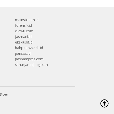
mainstream.id
forensik.id
cilawu.com
jasmani.id
eksklusif.id
balqisnews.sch.id
pansos.id
paspampres.com
simarjarunjung.com
Siber