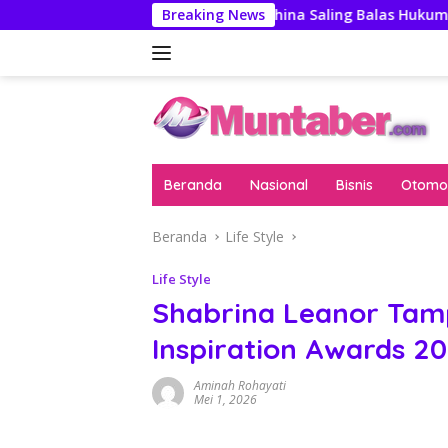
Langsung
Pengawas
AS-China Saling Balas Hukuman Politik Jelan
Breaking News
ke
konten
Beranda
Nasional
Bisnis
Otomot
Beranda
Life Style
Life Style
Shabrina Leanor Tam
Inspiration Awards 2
Aminah Rohayati
Mei 1, 2026