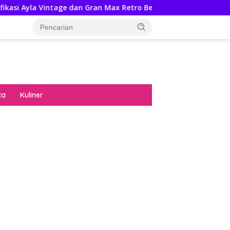
age dan Gran Max Retro Bersama Sebab Itu Hadiah Undian Daih
ta
Kuliner
diran no limit city mengguncang dunia slot
ne
hasil uang nyata di slot gatot kaca paling
 kucing emas terbukti ampuh kalahkan
ritma mesin slot bandar
p pola pg soft wild bandito yang renyah dan
ng
nya trik dewa slot membuktikannya di sweet
anza