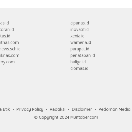
kis.id
cipanas.id
oran.id
inovatif.id
itas.id
xenia.id
itnas.com
wamena.id
ews.sch.id
parapat.id
diknas.com
penatapan.id
coy.com
balige.id
ciomas.id
 Etik
Privacy Policy
Redaksi
Disclaimer
Pedoman Media 
© Copyright 2024
Muntaber.com