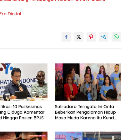
Era Digital
ifikasi 10 Puskesmas
Sutradara Ternyata Ini Cinta
ang Diduga Komentar
Beberkan Pengalaman Hidup
i Hingga Pasien BPJS
Masa Muda Karena Itu Kunci
Garap Adegan Balap
Kendaraan Bermotor Roda
Dua