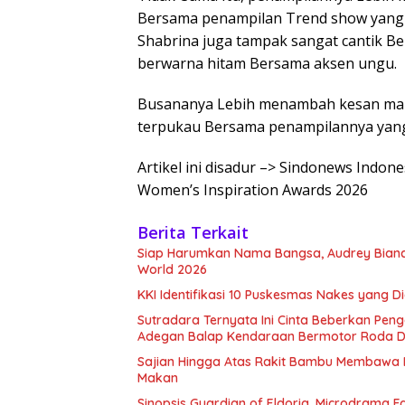
Bersama penampilan Trend show yang
Shabrina juga tampak sangat cantik B
berwarna hitam Bersama aksen ungu.
Busananya Lebih menambah kesan mak
terpukau Bersama penampilannya yang
Artikel ini disadur –> Sindonews Indo
Women’s Inspiration Awards 2026
Berita Terkait
Siap Harumkan Nama Bangsa, Audrey Bianca
World 2026
KKI Identifikasi 10 Puskesmas Nakes yang 
Sutradara Ternyata Ini Cinta Beberkan Pen
Adegan Balap Kendaraan Bermotor Roda 
Sajian Hingga Atas Rakit Bambu Membawa 
Makan
Sinopsis Guardian of Eldoria, Microdrama F