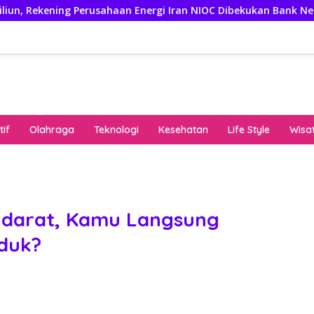
ng Perusahaan Energi Iran NIOC Dibekukan Bank Negeri
3
if
Olahraga
Teknologi
Kesehatan
Life Style
Wisa
keha
onli
peng
kuat
ndarat, Kamu Langsung
pola
uduk?
algo
rese
gari
saat
bon