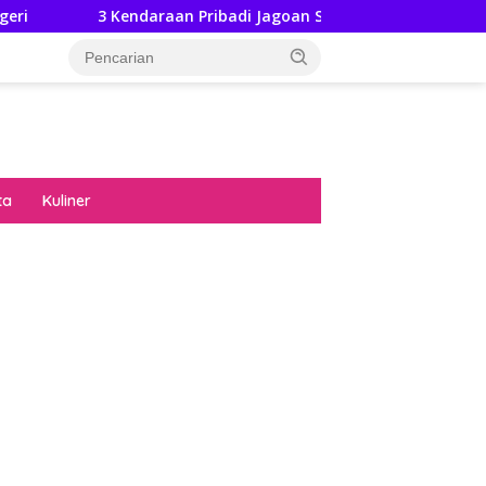
 Kendaraan Pribadi Jagoan Suzuki Bisa Dijajal Langsung Hingga 
ta
Kuliner
diran no limit city mengguncang dunia slot
ne
hasil uang nyata di slot gatot kaca paling
 kucing emas terbukti ampuh kalahkan
ritma mesin slot bandar
p pola pg soft wild bandito yang renyah dan
ng
nya trik dewa slot membuktikannya di sweet
anza