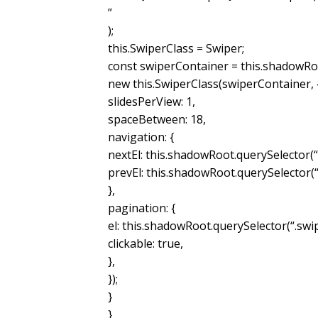
”
);
this.SwiperClass = Swiper;
const swiperContainer = this.shadowRoo
new this.SwiperClass(swiperContainer, 
slidesPerView: 1,
spaceBetween: 18,
navigation: {
nextEl: this.shadowRoot.querySelector(“
prevEl: this.shadowRoot.querySelector(
},
pagination: {
el: this.shadowRoot.querySelector(“.swi
clickable: true,
},
});
}
}