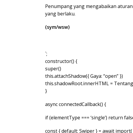
Penumpang yang mengabaikan aturan t
yang berlaku.
(sym/wsw)
`;
constructor() {
super()
this.attachShadow({ Gaya: “open” })
this.shadowRoot.innerHTML = Tentang
}
async connectedCallback() {
if (elementType === ‘single’) return fals
const { default: Swiper } = await import(