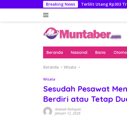
Langsung
Febrie Adriansyah
Breaking News
Terlilit Utang Rp303 Triliun, Rekeni
ke
konten
Beranda
Nasional
Bisnis
Otomot
Beranda
Wisata
Wisata
Sesudah Pesawat Me
Berdiri atau Tetap D
Aminah Rohayati
Januari 12, 2026