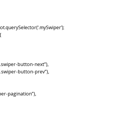
t.querySelector(‘.mySwiper’);
{
.swiper-button-next”),
“.swiper-button-prev”),
per-pagination”),