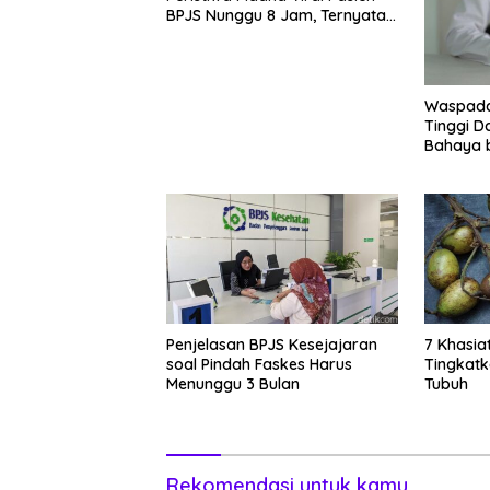
BPJS Nunggu 8 Jam, Ternyata
Di RSCM
Waspada
Tinggi Da
Bahaya bu
cirinya
Penjelasan BPJS Kesejajaran
7 Khasia
soal Pindah Faskes Harus
Tingkat
Menunggu 3 Bulan
Tubuh
Rekomendasi untuk kamu