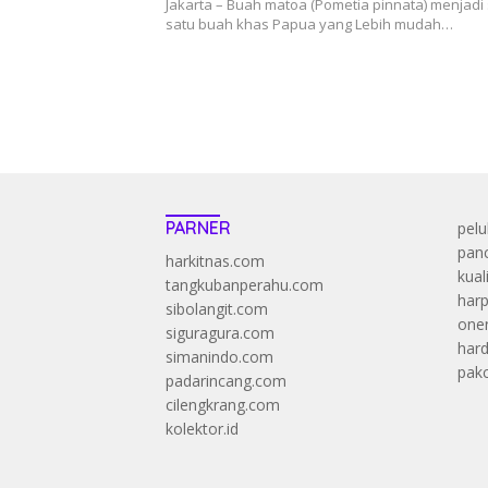
Jakarta – Buah matoa (Pometia pinnata) menjadi
satu buah khas Papua yang Lebih mudah…
PARNER
pelu
panc
harkitnas.com
kual
tangkubanperahu.com
harp
sibolangit.com
onen
siguragura.com
har
simanindo.com
pak
padarincang.com
cilengkrang.com
kolektor.id