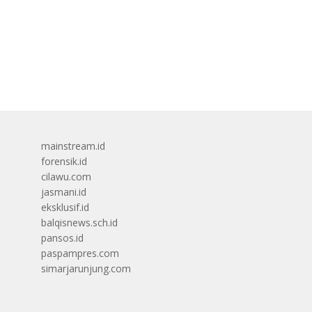
mainstream.id
forensik.id
cilawu.com
jasmani.id
eksklusif.id
balqisnews.sch.id
pansos.id
paspampres.com
simarjarunjung.com