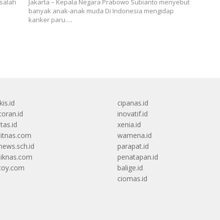
 salah
Jakarta – Kepala Negara Prabowo Subianto menyebut
banyak anak-anak muda Di Indonesia mengidap
kanker paru….
kis.id
cipanas.id
oran.id
inovatif.id
itas.id
xenia.id
itnas.com
wamena.id
ews.sch.id
parapat.id
diknas.com
penatapan.id
coy.com
balige.id
ciomas.id