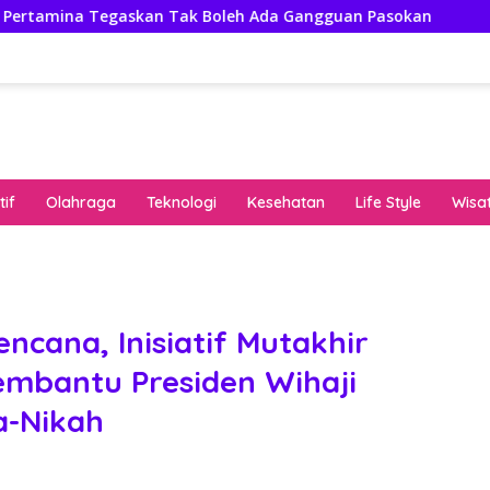
 Tegaskan Tak Boleh Ada Gangguan Pasokan
Isuzu Paj
if
Olahraga
Teknologi
Kesehatan
Life Style
Wisa
keha
onli
peng
kuat
ncana, Inisiatif Mutakhir
pola
embantu Presiden Wihaji
algo
rese
a-Nikah
gari
saat
bon