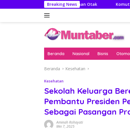
Langsung
 Aditya: Literatur Itu Minuman Otak
Breaking News
Komut Pertamina
ke
konten
Beranda
Nasional
Bisnis
Otomot
Beranda
Kesehatan
Kesehatan
Sekolah Keluarga Bere
Pembantu Presiden P
Sebagai Pasangan Pr
Aminah Rohayati
Mei 7, 2025