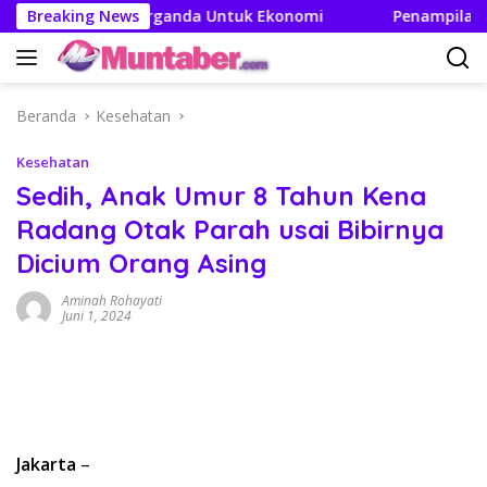
Langsung
akan Efek Berganda Untuk Ekonomi
Breaking News
Penampilan dan Efi
ke
konten
Beranda
Kesehatan
Kesehatan
Sedih, Anak Umur 8 Tahun Kena
Radang Otak Parah usai Bibirnya
Dicium Orang Asing
Aminah Rohayati
Juni 1, 2024
Jakarta
–