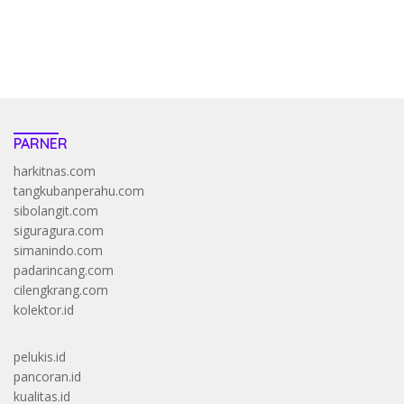
https://accslot88.live/
PARNER
harkitnas.com
tangkubanperahu.com
sibolangit.com
siguragura.com
simanindo.com
padarincang.com
cilengkrang.com
kolektor.id
pelukis.id
pancoran.id
kualitas.id