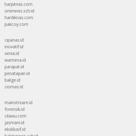
harpitnas.com
onenews.sch.id
hardiknas.com
pakcoy.com
cipanas.id
inovatif.id
xenia.id
wamena.id
parapat.id
penatapan.id
balige.id
ciomas.id
mainstream.id
forensik.id
cilawu.com
jasmani.id
eksklusif.id
balqisnews.sch.id