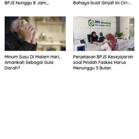
BPJS Nunggu 8 Jam,
Bahaya buat Ginjal! Ini Ciri-
Ternyata Di RSCM
cirinya
Minum Susu Di Malam Hari,
Penjelasan BPJS Kesejajaran
Amankah Sebagai Gula
soal Pindah Faskes Harus
Darah?
Menunggu 3 Bulan
kehadiran no limit city mengguncang dunia slot online
penghasil uang nyata di slot gatot kaca paling kuat
pola kucing emas terbukti ampuh kalahkan algoritma mesin slot
bandar
resep pola pg soft wild bandito yang renyah dan garing
saatnya trik dewa slot membuktikannya di sweet bonanza