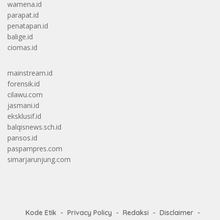
wamena.id
parapat.id
penatapan.id
balige.id
ciomas.id
mainstream.id
forensik.id
cilawu.com
jasmani.id
eksklusif.id
balqisnews.sch.id
pansos.id
paspampres.com
simarjarunjung.com
Kode Etik
Privacy Policy
Redaksi
Disclaimer