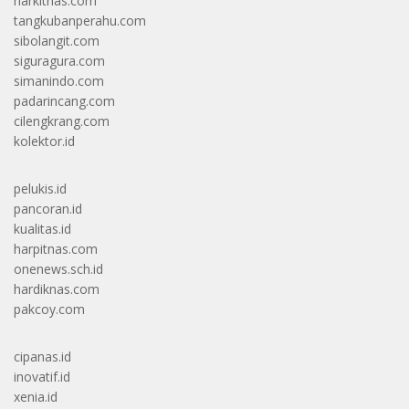
harkitnas.com
tangkubanperahu.com
sibolangit.com
siguragura.com
simanindo.com
padarincang.com
cilengkrang.com
kolektor.id
pelukis.id
pancoran.id
kualitas.id
harpitnas.com
onenews.sch.id
hardiknas.com
pakcoy.com
cipanas.id
inovatif.id
xenia.id