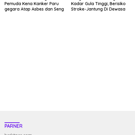
Pemuda Kena Kanker Paru
Kadar Gula Tinggi, Berisiko
gegara Atap Asbes dan Seng
Stroke-Jantung Di Dewasa
kehadiran no limit city mengguncang dunia slot online
penghasil uang nyata di slot gatot kaca paling kuat
pola kucing emas terbukti ampuh kalahkan algoritma mesin slot
bandar
resep pola pg soft wild bandito yang renyah dan garing
saatnya trik dewa slot membuktikannya di sweet bonanza
https://accslot88.live/
PARNER