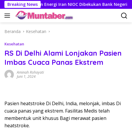
Langsung
kening Perusahaan Energi Iran NIOC Dibekukan Bank Negeri
Breaking News
ke
konten
Beranda
Kesehatan
Kesehatan
RS Di Delhi Alami Lonjakan Pasien
Imbas Cuaca Panas Ekstrem
Aminah Rohayati
Juni 1, 2024
Pasien heatstroke Di Delhi, India, melonjak, imbas Di
cuaca panas yang ekstrem. Fasilitas Medis telah
membentuk unit khusus Bagi merawat pasien
heatstroke.