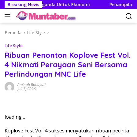
Langsung
akan Efek Berganda Untuk Ekonomi
Breaking News
Penampilan dan Efi
ke
konten
Beranda
Life Style
Life Style
Ribuan Penonton Koplove Fest Vol.
4 Nikmati Perayaan Seni Bersama
Perlindungan MNC Life
Aminah Rohayati
Juli 7, 2026
loading…
Koplove Fest Vol. 4 sukses menyatukan ribuan pecinta