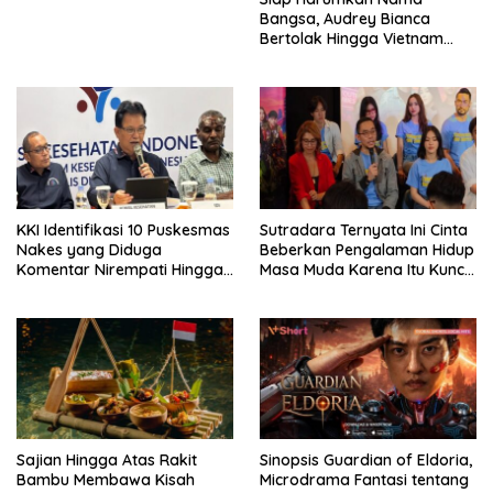
Bangsa, Audrey Bianca
Bertolak Hingga Vietnam
Wakili Indonesia Hingga Miss
World 2026
KKI Identifikasi 10 Puskesmas
Sutradara Ternyata Ini Cinta
Nakes yang Diduga
Beberkan Pengalaman Hidup
Komentar Nirempati Hingga
Masa Muda Karena Itu Kunci
Pasien BPJS
Garap Adegan Balap
Kendaraan Bermotor Roda
Dua
Sajian Hingga Atas Rakit
Sinopsis Guardian of Eldoria,
Bambu Membawa Kisah
Microdrama Fantasi tentang