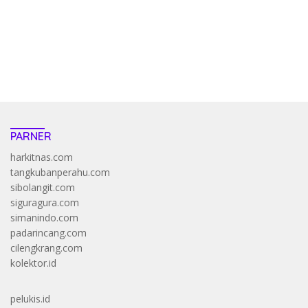
resep pola pg soft wild bandito yang renyah dan garing
saatnya trik dewa slot membuktikannya di sweet bonanza
https://accslot88.live/
PARNER
harkitnas.com
tangkubanperahu.com
sibolangit.com
siguragura.com
simanindo.com
padarincang.com
cilengkrang.com
kolektor.id
pelukis.id