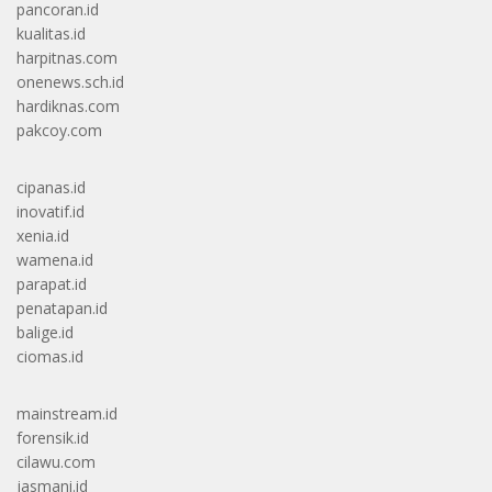
pancoran.id
kualitas.id
harpitnas.com
onenews.sch.id
hardiknas.com
pakcoy.com
cipanas.id
inovatif.id
xenia.id
wamena.id
parapat.id
penatapan.id
balige.id
ciomas.id
mainstream.id
forensik.id
cilawu.com
jasmani.id