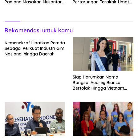
Panjang Masakan Nusantara
Pertarungan Terakhir Umat
Hingga Tatakan Makan
Manusia Hingga V+Short
Rekomendasi untuk kamu
Kemenekraf Libatkan Pemda
Sebagai Perkuat Industri Gim
Nasional hingga Daerah
Siap Harumkan Nama
Bangsa, Audrey Bianca
Bertolak Hingga Vietnam
Wakili Indonesia Hingga Miss
World 2026