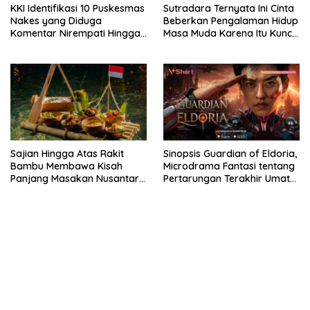
KKI Identifikasi 10 Puskesmas
Sutradara Ternyata Ini Cinta
Nakes yang Diduga
Beberkan Pengalaman Hidup
Komentar Nirempati Hingga
Masa Muda Karena Itu Kunci
Pasien BPJS
Garap Adegan Balap
Kendaraan Bermotor Roda
Dua
Sajian Hingga Atas Rakit
Sinopsis Guardian of Eldoria,
Bambu Membawa Kisah
Microdrama Fantasi tentang
Panjang Masakan Nusantara
Pertarungan Terakhir Umat
Hingga Tatakan Makan
Manusia Hingga V+Short
kehadiran no limit city mengguncang dunia slot online
penghasil uang nyata di slot gatot kaca paling kuat
pola kucing emas terbukti ampuh kalahkan algoritma mesin slot
bandar