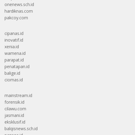
onenews.sch.id
hardiknas.com
pakcoy.com
cipanas.id
inovatif.id
xenia.id
wamena.id
parapat.id
penatapan.id
balige.id
ciomas.id
mainstream.id
forensik.id
cilawu.com
jasmani.id
eksklusif.id
balqisnews.sch.id