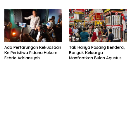
Kembali
Ada Pertarungan Kekuasaan
Tak Hanya Pasang Bendera,
Ke Peristiwa Pidana Hukum
Banyak Keluarga
Febrie Adriansyah
Manfaatkan Bulan Agustus
Untuk Percantik Rumah
kehadiran no limit city mengguncang dunia slot online
penghasil uang nyata di slot gatot kaca paling kuat
pola kucing emas terbukti ampuh kalahkan algoritma mesin slot
bandar
resep pola pg soft wild bandito yang renyah dan garing
saatnya trik dewa slot membuktikannya di sweet bonanza