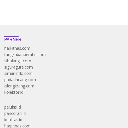
https://accslot88.live/
PARNER
harkitnas.com
tangkubanperahu.com
sibolangit.com
siguragura.com
simanindo.com
padarincang.com
cilengkrang.com
kolektor.id
pelukis.id
pancoran.id
kualitas.id
harpitnas.com