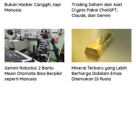
Bukan Hacker Canggih, tapi
Trading Saham dan Aset
Manusia
Crypto Pakai ChatGPT,
Claude, dan Gemini
Gemini Robotics 2 Bantu
Mineral Terbaru yang Lebih
Mesin Otomatis Bisa Berpikir
Berharga Didalam Emas
seperti Manusia
Ditemukan Di Rusia
kehadiran no limit city mengguncang dunia slot online
penghasil uang nyata di slot gatot kaca paling kuat
pola kucing emas terbukti ampuh kalahkan algoritma mesin slot
bandar