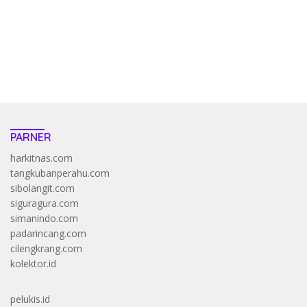
resep pola pg soft wild bandito yang renyah dan garing
saatnya trik dewa slot membuktikannya di sweet bonanza
https://accslot88.live/
PARNER
harkitnas.com
tangkubanperahu.com
sibolangit.com
siguragura.com
simanindo.com
padarincang.com
cilengkrang.com
kolektor.id
pelukis.id