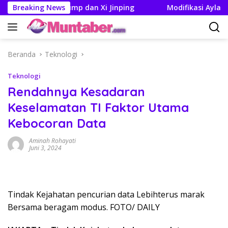
Langsung
Pertemuan Trump dan Xi Jinping
Breaking News
Modifikasi Ayla Vintag
ke
konten
Beranda
Teknologi
Teknologi
Rendahnya Kesadaran
Keselamatan TI Faktor Utama
Kebocoran Data
Aminah Rohayati
Juni 3, 2024
Tindak Kejahatan pencurian data Lebihterus marak
Bersama beragam modus. FOTO/ DAILY