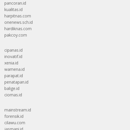
pancoran.id
kualitas.id
harpitnas.com
onenews.sch.id
hardiknas.com
pakcoy.com
cipanas.id
inovatif.id
xenia.id
wamena.id
parapat.id
penatapan.id
balige.id
ciomas.id
mainstream.id
forensik.id
cilawu.com
jasmani.id