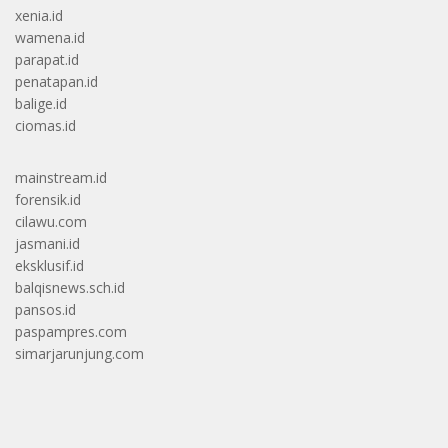
xenia.id
wamena.id
parapat.id
penatapan.id
balige.id
ciomas.id
mainstream.id
forensik.id
cilawu.com
jasmani.id
eksklusif.id
balqisnews.sch.id
pansos.id
paspampres.com
simarjarunjung.com