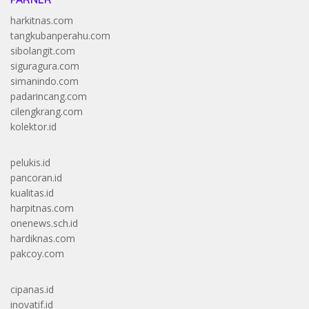
harkitnas.com
tangkubanperahu.com
sibolangit.com
siguragura.com
simanindo.com
padarincang.com
cilengkrang.com
kolektor.id
pelukis.id
pancoran.id
kualitas.id
harpitnas.com
onenews.sch.id
hardiknas.com
pakcoy.com
cipanas.id
inovatif.id