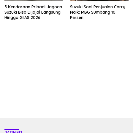
3 Kendaraan Pribadi Jagoan
Suzuki Soal Penjualan Carry
Suzuki Bisa Dijajal Langsung
Naik: MBG Sumbang 10
Hingga GIIAS 2026
Persen
kehadiran no limit city mengguncang dunia slot online
penghasil uang nyata di slot gatot kaca paling kuat
pola kucing emas terbukti ampuh kalahkan algoritma mesin slot
bandar
resep pola pg soft wild bandito yang renyah dan garing
saatnya trik dewa slot membuktikannya di sweet bonanza
https://accslot88.live/
PARNER