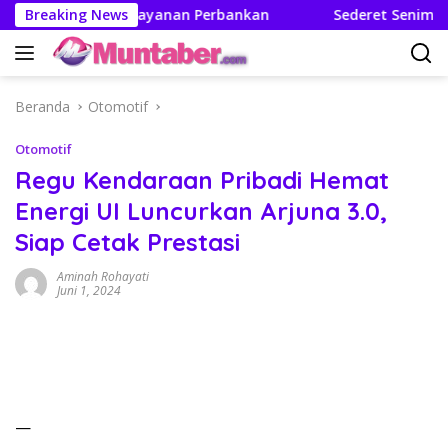
Langsung
jah Mutakhir Layanan Perbankan
Breaking News
Sederet Seniman Ramai
ke
konten
Beranda
Otomotif
Otomotif
Regu Kendaraan Pribadi Hemat
Energi UI Luncurkan Arjuna 3.0,
Siap Cetak Prestasi
Aminah Rohayati
Juni 1, 2024
—