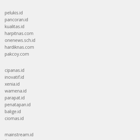
pelukis.id
pancoran.id
kualitas.id
harpitnas.com
onenews.sch.id
hardiknas.com
pakcoy.com
cipanas.id
inovatif.id
xenia.id
wamena.id
parapat.id
penatapan.id
balige.id
ciomas.id
mainstream.id