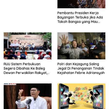
Ikuti Seleksi
Pembantu Presiden Kerja
Bayangan Terbuka jika Ada
Tokoh Bangsa yang Mau
Bersama Sebab Itu Dewan
Pengawas
RUU Sistem Perbukuan
Polri dan Kejagung Saling
Segera Dibahas Ke Baleg
Jegal Di Penanganan Tindak
Dewan Perwakilan Rakyat,
Kejahatan Febrie Adriansyah
Willy Aditya: Literatur Itu
Minuman Otak