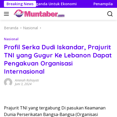
Langsung
akan Efek Berganda Untuk Ekonomi
Breaking News
Penampilan dan Efi
ke
konten
Beranda
Nasional
Nasional
Profil Serka Dudi Iskandar, Prajurit
TNI yang Gugur Ke Lebanon Dapat
Pengakuan Organisasi
Internasional
Aminah Rohayati
Juni 3, 2024
Prajurit TNI yang tergabung Di pasukan Keamanan
Dunia Perserikatan Bangsa-Bangsa (Organisasi