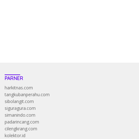
penghasil uang nyata di slot gatot kaca paling kuat
pola kucing emas terbukti ampuh kalahkan algoritma mesin slot
bandar
resep pola pg soft wild bandito yang renyah dan garing
saatnya trik dewa slot membuktikannya di sweet bonanza
https://accslot88.live/
PARNER
harkitnas.com
tangkubanperahu.com
sibolangit.com
siguragura.com
simanindo.com
padarincang.com
cilengkrang.com
kolektor.id