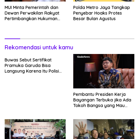
MUI Minta Pemerintah dan
Polda Metro Jaya Tangkap
Dewan Perwakilan Rakyat
Penyebar Hoaks Protes
Pertimbangkan Hukuman
Besar Bulan Agustus
Mati Bagi Koruptor
Rekomendasi untuk kamu
Buwas Sebut Sertifikat
Pramuka Garuda Bisa
Langsung Karena Itu Polisi
Tanpa Tes, Polri: Tetap Harus
Ikuti Seleksi
Pembantu Presiden Kerja
Bayangan Terbuka jika Ada
Tokoh Bangsa yang Mau
Bersama Sebab Itu Dewan
Pengawas