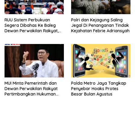
RUU Sistem Perbukuan
Polri dan Kejagung Saling
Segera Dibahas Ke Baleg
Jegal Di Penanganan Tindak
Dewan Perwakilan Rakyat,
Kejahatan Febrie Adriansyah
Willy Aditya: Literatur Itu
Minuman Otak
MUI Minta Pemerintah dan
Polda Metro Jaya Tangkap
Dewan Perwakilan Rakyat
Penyebar Hoaks Protes
Pertimbangkan Hukuman
Besar Bulan Agustus
Mati Bagi Koruptor
kehadiran no limit city mengguncang dunia slot online