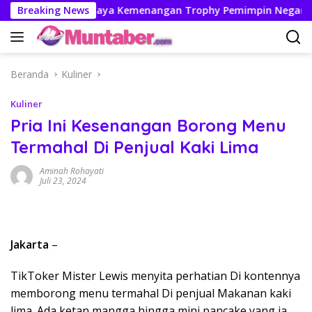
Langsung
Persebaya Kemenangan Trophy Pemimpin Negara 2026 usai 
Breaking News
ke
konten
Beranda
Kuliner
Kuliner
Pria Ini Kesenangan Borong Menu
Termahal Di Penjual Kaki Lima
Aminah Rohayati
Juli 23, 2024
Jakarta
–
TikToker Mister Lewis menyita perhatian Di kontennya
memborong menu termahal Di penjual Makanan kaki
lima. Ada ketan mangga hingga mini pancake yang ia