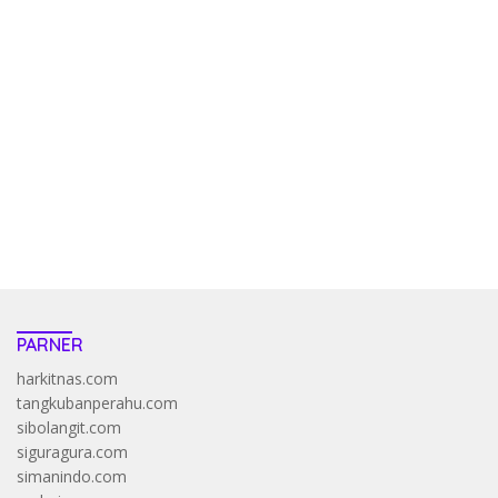
kehadiran no limit city mengguncang dunia slot online
penghasil uang nyata di slot gatot kaca paling kuat
pola kucing emas terbukti ampuh kalahkan algoritma mesin slot
bandar
resep pola pg soft wild bandito yang renyah dan garing
saatnya trik dewa slot membuktikannya di sweet bonanza
https://accslot88.live/
PARNER
harkitnas.com
tangkubanperahu.com
sibolangit.com
siguragura.com
simanindo.com