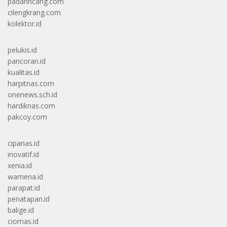
padarincang.com
cilengkrang.com
kolektor.id
pelukis.id
pancoran.id
kualitas.id
harpitnas.com
onenews.sch.id
hardiknas.com
pakcoy.com
cipanas.id
inovatif.id
xenia.id
wamena.id
parapat.id
penatapan.id
balige.id
ciomas.id