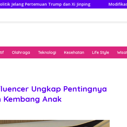
muan Trump dan Xi Jinping
Modifikasi Ayla Vintage dan
if
Olahraga
Teknologi
Kesehatan
Life Style
Wisa
keha
onli
peng
kuat
fluencer Ungkap Pentingnya
pola
h Kembang Anak
algo
rese
gari
saat
bon