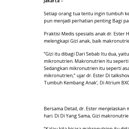
Jakarta
–
Setiap orang tua tentu ingin tumbuh 
pun menjadi perhatian penting Bagi pa
Praktisi Medis spesialis anak dr. Este
melengkapi Gizi anak, baik makronutri
“Gizi itu dibagi Dari Sebab Itu dua, ya
mikronutrien. Makronutrien itu seperti 
Sedangkan mikronutrien itu seperti asam
mikronutrien,” ujar dr. Ester Di talks
Tumbuh Kembang Anak’, Di Atrium BXC B
Bersama Detail, dr. Ester menjelaskan
hari. Di Di Yang Sama, Gizi makronutrie
“Kalau kita bicara makronutrien itu di