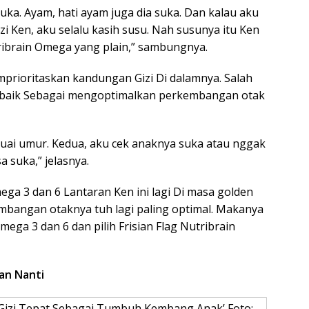
 suka. Ayam, hati ayam juga dia suka. Dan kalau aku
i Ken, aku selalu kasih susu. Nah susunya itu Ken
tribrain Omega yang plain,” sambungnya.
mprioritaskan kandungan Gizi Di dalamnya. Salah
 baik Sebagai mengoptimalkan perkembangan otak
esuai umur. Kedua, aku cek anaknya suka atau nggak
 suka,” jelasnya.
ega 3 dan 6 Lantaran Ken ini lagi Di masa golden
mbangan otaknya tuh lagi paling optimal. Makanya
ga 3 dan 6 dan pilih Frisian Flag Nutribrain
dan Nanti
izi Tepat Sebagai Tumbuh Kembang Anak’ Foto: