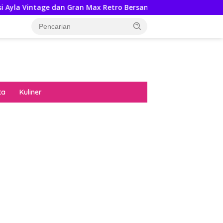
 Gran Max Retro Bersama Sebab Itu Hadiah Undian Daihatsu
ta
Kuliner
diran no limit city mengguncang dunia slot
ne
hasil uang nyata di slot gatot kaca paling
 kucing emas terbukti ampuh kalahkan
ritma mesin slot bandar
p pola pg soft wild bandito yang renyah dan
ng
nya trik dewa slot membuktikannya di sweet
anza