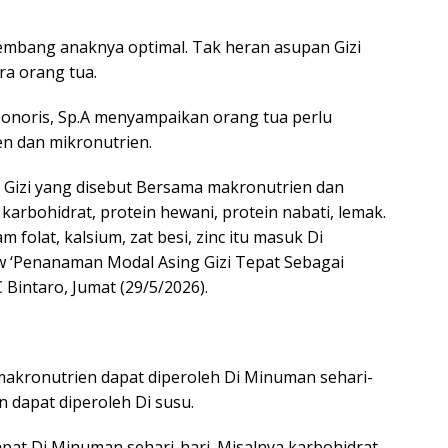
kembang anaknya optimal. Tak heran asupan Gizi
ra orang tua.
r Honoris, Sp.A menyampaikan orang tua perlu
en dan mikronutrien.
itu Gizi yang disebut Bersama makronutrien dan
karbohidrat, protein hewani, protein nabati, lemak.
 folat, kalsium, zat besi, zinc itu masuk Di
how ‘Penanaman Modal Asing Gizi Tepat Sebagai
intaro, Jumat (29/5/2026).
 makronutrien dapat diperoleh Di Minuman sehari-
n dapat diperoleh Di susu.
dapat Di Minuman sehari-hari. Misalnya karbohidrat