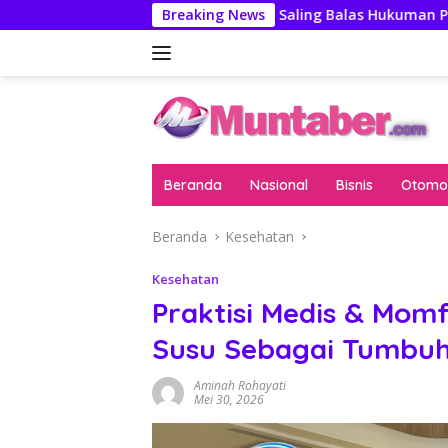
Langsung
as
AS-China Saling Balas Hukuman Politik Jelang Perte
Breaking News
ke
konten
Beranda
Nasional
Bisnis
Otomot
Beranda
Kesehatan
Kesehatan
Praktisi Medis & Mom
Susu Sebagai Tumbu
Aminah Rohayati
Mei 30, 2026