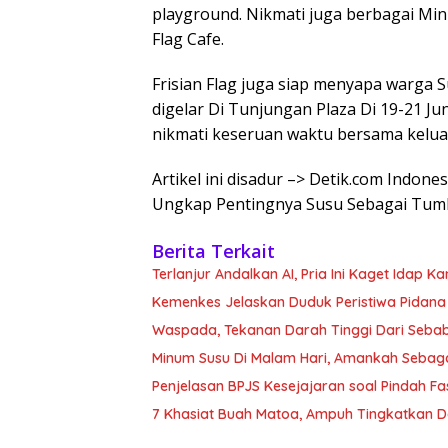
playground. Nikmati juga berbagai Min
Flag Cafe.
Frisian Flag juga siap menyapa warga 
digelar Di Tunjungan Plaza Di 19-21 Jun
nikmati keseruan waktu bersama kelua
Artikel ini disadur –> Detik.com Indone
Ungkap Pentingnya Susu Sebagai Tu
Berita Terkait
Terlanjur Andalkan AI, Pria Ini Kaget Idap K
Kemenkes Jelaskan Duduk Peristiwa Pidana 
Waspada, Tekanan Darah Tinggi Dari Sebab Itu
Minum Susu Di Malam Hari, Amankah Sebag
Penjelasan BPJS Kesejajaran soal Pindah F
7 Khasiat Buah Matoa, Ampuh Tingkatkan 