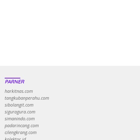
penghasil uang nyata di slot gatot kaca paling kuat
pola kucing emas terbukti ampuh kalahkan algoritma mesin slot
bandar
resep pola pg soft wild bandito yang renyah dan garing
saatnya trik dewa slot membuktikannya di sweet bonanza
https://accslot88.live/
PARNER
harkitnas.com
tangkubanperahu.com
sibolangit.com
siguragura.com
simanindo.com
padarincang.com
cilengkrang.com
kolektor.id