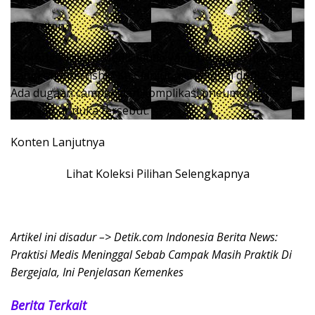
11 Konten
Seorang Praktisi Medis muda yang Ditengah menjalani
Langkah internship Ke Cianjur, meninggal dunia (26/3).
Ada dugaan campak dan komplikasi pneumonia Ke
balik kabar duka tersebut.
Konten Lanjutnya
Lihat Koleksi Pilihan Selengkapnya
Artikel ini disadur –> Detik.com Indonesia Berita News:
Praktisi Medis Meninggal Sebab Campak Masih Praktik Di
Bergejala, Ini Penjelasan Kemenkes
Berita Terkait