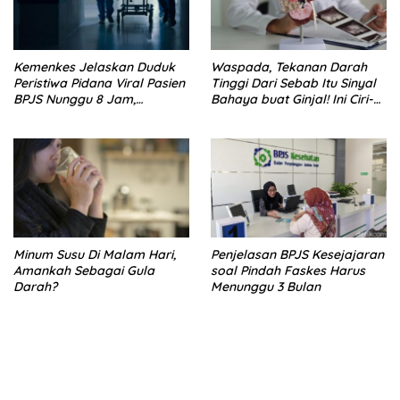
Kemenkes Jelaskan Duduk
Waspada, Tekanan Darah
Peristiwa Pidana Viral Pasien
Tinggi Dari Sebab Itu Sinyal
BPJS Nunggu 8 Jam,
Bahaya buat Ginjal! Ini Ciri-
Ternyata Di RSCM
cirinya
Minum Susu Di Malam Hari,
Penjelasan BPJS Kesejajaran
Amankah Sebagai Gula
soal Pindah Faskes Harus
Darah?
Menunggu 3 Bulan
kehadiran no limit city mengguncang dunia slot online