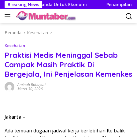
Langsung
n Efek Berganda Untuk Ekonomi
Breaking News
Penampilan dan Efisie
ke
konten
Beranda
Kesehatan
Kesehatan
Praktisi Medis Meninggal Sebab
Campak Masih Praktik Di
Bergejala, Ini Penjelasan Kemenkes
Aminah Rohayati
Maret 30, 2026
Jakarta
–
Ada temuan dugaan jadwal kerja berlebihan Ke balik